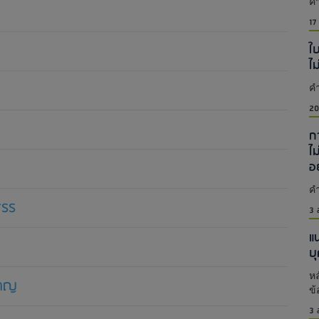
คำ
17
ใ
ไม
คำ
20
ก
ไม
อ
คำ
สรร
3 
แ
บ
หล
คาญ
ข้
3 