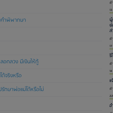
คำ
13
ตามคำพิพากษา
ผ
ย
ส
คำ
17
รี
อกลวง มีเงินให้กู้
คำ
14
ด้จริงหรือ
แ
รักษาพ่อแม่ได้หรือไม่
คำ
22
อ