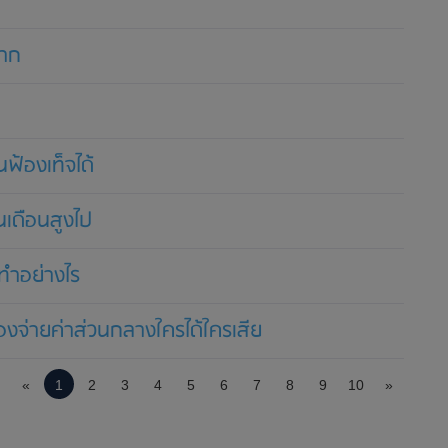
มาก
ฟ้องเท็จได้
ินเดือนสูงไป
ทำอย่างไร
จ่ายค่าส่วนกลางใครได้ใครเสีย
«
1
2
3
4
5
6
7
8
9
10
»