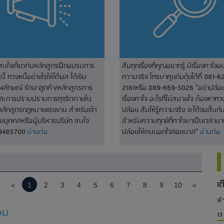
่สนใจเกี่ยวกับหลักสูตรฝึกอบรมการ
สืบทุกเรื่องที่คุณอยากรู้ มีเรื่องคาใจอย
ี้ ทวงหนี้อย่างไรให้ได้ผล ได้เงิน
ความจริง โทรมาคุยกับกุ้งได้ที่ 081-6
พลักษณ์ รักษาลูกค้า/หลักสูตรการ
2161หรือ 089-669-5026 "อย่าปล่อยใ
และการปราบปรามการทุจริตภายใน
เรื่องคาใจ อะไรที่ไม่สบายใจ ต้องหาท
หลักสูตรกฎหมายแรงงาน สำหรับเจ้า
ปล่อย สืบให้รู้ความจริง จะได้จบสิ้นกัน
่ายบุคคลหรือผู้บริหารบริษัท สนใจ
สำหรับความทุกข์ที่คาใจมาเป็นเวลานา
-9485700
อ่านต่อ
ปล่อยให้คนนอกใจลอยนวล"
อ่านต่อ
เ
«
1
2
3
4
5
6
7
8
9
10
»
คำ
อบ
13