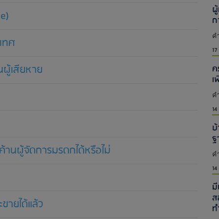
ผู
e)
ก
คำ
ะเทศ
17
ผู้เสียหาย
ค
เ
คำ
14
บ้
ฐ
ค้านผู้จัดการมรดกได้หรือไม่
คำ
14
ม
ส
ายได้แล้ว
ท