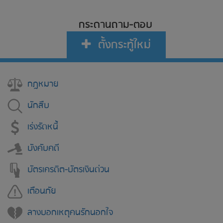
กระดานถาม-ตอบ
ตั้งกระทู้ใหม่
กฎหมาย
นักสืบ
เร่งรัดหนี้
บังคับคดี
บัตรเครดิต-บัตรเงินด่วน
เตือนภัย
ลางบอกเหตุคนรักนอกใจ