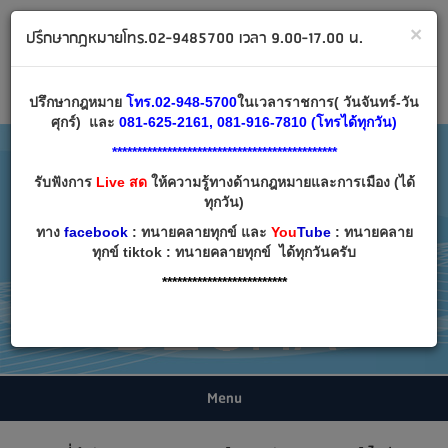
ทนายคลายทุกข์ ปรึกษากฎหมาย โทร 02-9485700
×
ปรึกษากฎหมายโทร.02-9485700 เวลา 9.00-17.00 น.
Email:
decha007@decha.com
เข้าสู่ระบบ
สมัครสมาชิก
ปรึกษากฎหมาย
โทร.02-948-5700
ในเวลาราชการ( วันจันทร์-วัน
ศุกร์) และ
081-625-2161, 081-916-7810 (โทรได้ทุกวัน)
*********************************************
รับฟังการ
Live สด
ให้ความรู้ทางด้านกฎหมายและการเมือง (ได้
ทุกวัน)
ทาง
facebook
: ทนายคลายทุกข์ และ
You
Tube
: ทนายคลาย
ทุกข์ tiktok : ทนายคลายทุกข์ ได้ทุกวันครับ
*************************
Menu