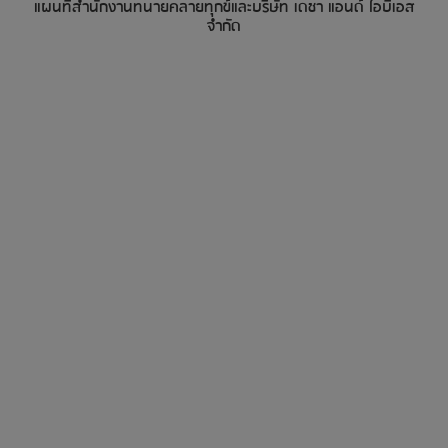
แผนที่สำนักงานทนายคลายทุกข์และบริษัท เดชา แอนด์ ไอบีเอส
จำกัด