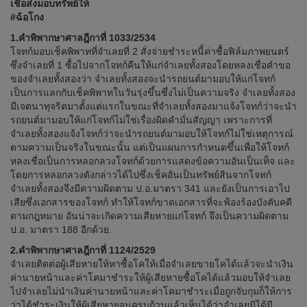
เชื่อส่งมอบทรัพย์ให้
#ฉ้อโกง
1.คำพิพากษาศาลฎีกาที่ 1033/2534
โจทก์มอบเช็คพิพาทที่จำเลยที่ 2 สั่งจ่ายชำระหนี้ค่าซื้อฟิล์มภาพยนตร์
ซึ่งจำเลยที่ 1 ซื้อไปจากโจทก์คืนให้แก่จำเลยทั้งสองโดยหลงเชื่อคำขอ
ของจำเลยทั้งสองว่า จำเลยทั้งสองจะนำรถยนต์มามอบให้แก่โจทก์
เป็นการแลกกับเช็คพิพาทในวันรุ่งขึ้นซึ่งไม่เป็นความจริง จำเลยทั้งสอง
มีเจตนาทุจริตมาตั้งแต่แรกในขณะที่จำเลยทั้งสองมาแจ้งโจทก์ว่าจะนำ
รถยนต์มามอบให้แก่โจทก์ไม่ใช่เรื่องผิดคำมั่นสัญญา เพราะการที่
จำเลยทั้งสองแจ้งโจทก์ว่าจะนำรถยนต์มามอบให้โจทก์ไม่ใช่เหตุการณ์
ตามความเป็นจริงในขณะนั้น แต่เป็นแผนการกำหนดขึ้นเพื่อให้โจทก์
หลงเชื่อเป็นการหลอกลวงโจทก์ด้วยการแสดงข้อความอันเป็นเท็จ และ
โดยการหลอกลวงดังกล่าวได้ไปซึ่งเช็คอันเป็นทรัพย์สินจากโจทก์
จำเลยทั้งสองจึงมีความผิดตาม ป.อ.มาตรา 341 และยังเป็นการเอาไป
เสียซึ่งเอกสารของโจทก์ ทำให้โจทก์ขาดเอกสารที่จะฟ้องร้องบังคับคดี
ตามกฎหมาย อันน่าจะเกิดความเสียหายแก่โจทก์ จึงเป็นความผิดตาม
ป.อ. มาตรา 188 อีกด้วย.
2.คำพิพากษาศาลฎีกาที่ 1124/2529
จำเลยติดต่อผู้เสียหายให้หาซื้อโคให้เมื่อจำเลยขายโคได้แล้วจะนำเงิน
ค่านายหน้าและค่าโคมาชำระให้ผู้เสียหายซื้อโคได้แล้วมอบให้จำเลย
ไปจำเลยไม่นำเงินค่านายหน้าและค่าโคมาชำระเมื่อถูกจับกุมก็ให้การ
ว่าได้ชำระเงินให้ผู้เสียหายจนครบถ้วนแล้วเห็นได้ว่าจำเลยมิได้มี