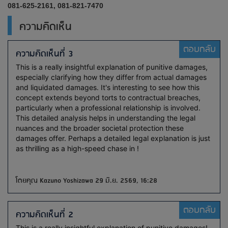
081-625-2161, 081-821-7470
ความคิดเห็น
ตอบกลับ
ความคิดเห็นที่ 3
This is a really insightful explanation of punitive damages,
especially clarifying how they differ from actual damages
and liquidated damages. It's interesting to see how this
concept extends beyond torts to contractual breaches,
particularly when a professional relationship is involved.
This detailed analysis helps in understanding the legal
nuances and the broader societal protection these
damages offer. Perhaps a detailed legal explanation is just
as thrilling as a high-speed chase in !
โดยคุณ Kazuno Yoshizawa 29 มิ.ย. 2569, 16:28
ตอบกลับ
ความคิดเห็นที่ 2
This is a really insightful explanation of punitive damages!