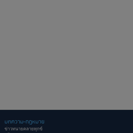
บทความ-กฎหมาย
ข่าวทนายคลายทุกข์