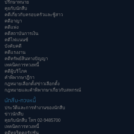
ปรึกษาทนาย
คุยกับนักสืบ
คดีเกี่ยวกับครอบครัวและชู้สาว
คดีอาญา
คดีแพ่ง
คดีสถาบันการเงิน
คดีไฟแนนซ์
บังคับคดี
คดีแรงงาน
คดีทรัพย์สินทางปัญญา
เทคนิคการทวงหนี้
คดีผู้บริโภค
คำพิพากษาฎีกา
กฎหมายเลือกตั้ง/ข่าวเลือกตั้ง
กฎหมายและคำพิพากษาเกี่ยวกับสหกรณ์
นักสืบ-ทวงหนี้
ประวัติและการทำงานของนักสืบ
ข่าวนักสืบ
คุยกับนักสืบ โทร 02-9485700
เทคนิคการทวงหนี้
คดีทุจริตคอรัปชั่น