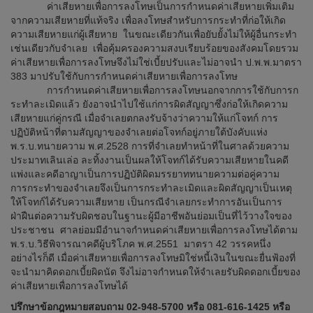
ค่าเสียหายเพื่อการลงโทษเป็นการกำหนดค่าเสียหายเพิ่มเติม
จากความเสียหายที่แท้จริง เพื่อลงโทษสำหรับการกระทำที่ก่อให้เกิด
ความเสียหายแก่ผู้เสียหาย ในขณะเดียวกันเพื่อยับยั้งไม่ให้ผู้อื่นกระทำ
เช่นเดียวกับจำเลย เพื่อคุ้มครองความสงบเรียบร้อยของสังคมโดยรวม
ค่าเสียหายเพื่อการลงโทษจึงไม่ใช่เบี้ยปรับและไม่อาจนำ ป.พ.พ.มาตรา
383 มาปรับใช้กับการกำหนดค่าเสียหายเพื่อการลงโทษ
การกำหนดค่าเสียหายเพื่อการลงโทษนอกจากการใช้กับการก
ระทำละเมิดแล้ว ยังอาจนำไปใช้แก่การผิดสัญญาซึ่งก่อให้เกิดความ
เสียหายแก่คู่กรณี เมื่อจำเลยตกลงรับจ้างว่าความให้แก่โจทก์ การ
ปฏิบัติหน้าที่ตามสัญญาของจำเลยต่อโจทก์อยู่ภายใต้บังคับแห่ง
พ.ร.บ.ทนายความ พ.ศ.2528 การที่จำเลยทำหน้าที่ในศาลด้วยความ
ประมาทเลินเล่อ ละทิ้งงานเป็นผลให้โจทก์ได้รับความเสียหายในคดี
แพ่งและคดีอาญาเป็นการปฏิบัติผิดมรรยาททนายความต่อคู่ความ
การกระทำของจำเลยจึงเป็นการกระทำละเมิดและผิดสัญญาเป็นเหตุ
ให้โจทก์ได้รับความเสียหาย เป็นกรณีจำเลยกระทำการอันเป็นการ
ฝ่าฝืนต่อความรับผิดชอบในฐานะผู้มีอาชีพอันย่อมเป็นที่ไว้วางใจของ
ประชาชน ศาลย่อมมีอำนาจกำหนดค่าเสียหายเพื่อการลงโทษได้ตาม
พ.ร.บ.วิธีพิจารณาคดีผู้บริโภค พ.ศ.2551 มาตรา 42 วรรคหนึ่ง
อย่างไรก็ดี เมื่อค่าเสียหายเพื่อการลงโทษมิใช่หนี้เงินในขณะยื่นฟ้องที่
จะนำมาคิดดอกเบี้ยผิดนัด จึงไม่อาจกำหนดให้จำเลยรับผิดดอกเบี้ยของ
ค่าเสียหายเพื่อการลงโทษได้
ปรึกษาข้อกฎหมายสอบถาม 02-948-5700 หรือ 081-616-1425 หรือ