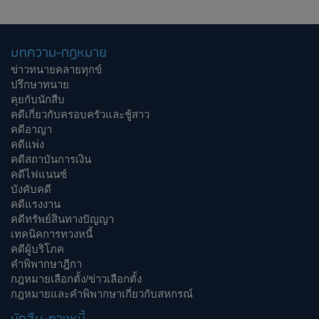
บทความ-กฎหมาย
ข่าวทนายคลายทุกข์
ปรึกษาทนาย
คุยกับนักสืบ
คดีเกี่ยวกับครอบครัวและชู้สาว
คดีอาญา
คดีแพ่ง
คดีสถาบันการเงิน
คดีไฟแนนซ์
บังคับคดี
คดีแรงงาน
คดีทรัพย์สินทางปัญญา
เทคนิคการทวงหนี้
คดีผู้บริโภค
คำพิพากษาฎีกา
กฎหมายเลือกตั้ง/ข่าวเลือกตั้ง
กฎหมายและคำพิพากษาเกี่ยวกับสหกรณ์