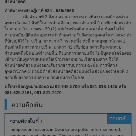
จำหน่ายคดี​
คำพิพากษาศาลฎีกาที่ 534 - 535/2566
เมื่อจำเลยที่ 2 ถึงแก่ความตายระหว่างพิจารณาคดีของศาล
อุทธรณ์ภาค 1 สิทธิในการนำคดีอาญาของจำเลยที่ 2 มาฟ้องย่อมระงับ
ไปตาม ป.วิ.อ. มาตรา 39 (1) แต่สำหรับคดีส่วนแพ่งนั้น ต้องเป็นไป
ตามบทบัญญัติแห่งกฎหมายว่าด้วยความรับผิดของบุคคลในทางแพ่ง ดัง
ที่บัญญัติไว้ใน ป.วิ.อ. มาตรา 47 วรรคหนึ่ง ดังนี้ ศาลอุทธรณ์ภาค 1
ต้องดำเนินการตาม ป.วิ.พ. มาตรา 42 เสียก่อน กล่าวคือ หากครบ
กำหนดหนึ่งปีนับแต่จำเลยที่ 2 ถึงแก่ความตายแล้ว ไม่มีบุคคลใดร้องขอ
เข้ามาเป็นคู่ความแทนหรือเข้ามาตามหมายเรียกของศาล จึงให้
จำหน่ายคดีส่วนแพ่งออกเสียจากสารบบความ ฉะนั้น การที่ศาล
อุทธรณ์ภาค 1 ด่วนมีคำสั่งจำหน่ายคดีส่วนแพ่งในส่วนของจำเลยที่ 2
ออกเสียจากสารบบความ ย่อมเป็นการไม่ชอบ
ปรึกษาข้อกฎหมายสอบถาม 02-948-5700 หรือ 081-616-1425 หรือ
081-625-2161, 081-821-7470
ความคิดเห็น
ตอบกลับ
ความคิดเห็นที่ 1
Independent escorts in Dwarka are polite, mild-mannered,
Dwarka Escorts
courteous, and informed. These exotic
are