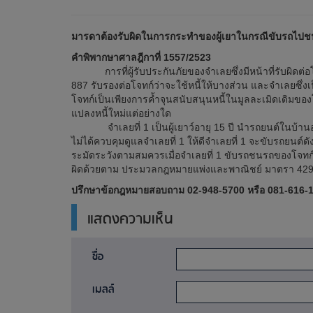
มารดาต้องรับผิดในการกระทำของผู้เยาในกรณีขับรถไปชนบุ
คำพิพากษาศาลฎีกาที่ 1557/2523
การที่ผู้รับประกันภัยของจำเลยซึ่งมีหน้าที่รับผิดต
887 รับรองต่อโจทก์ว่าจะใช้หนี้ให้บางส่วน และจำเลยซึ่งเ
โจทก์เป็นเพียงการค้ำจุนสนับสนุนหนี้ในมูลละเมิดเดิมของโจ
แปลงหนี้ใหม่แต่อย่างใด
จำเลยที่ 1 เป็นผู้เยาว์อายุ 15 ปี นำรถยนต์ในบ้านออก
ไม่ได้ควบคุมดูแลจำเลยที่ 1 ให้ดีจำเลยที่ 1 จะขับรถยนต์ดังกล่
ระมัดระวังตามสมควรเมื่อจำเลยที่ 1 ขับรถชนรถของโจทก์เส
ผิดด้วยตาม ประมวลกฎหมายแพ่งและพาณิชย์ มาตรา 42
ปรึกษาข้อกฎหมายสอบถาม 02-948-5700 หรือ 081-616-1
แสดงความเห็น
ชื่อ
เมลล์