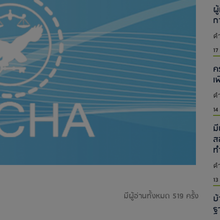
ผู
ก
คำ
17
ค
เ
คำ
14
ม
ส
ท
คำ
13
มีผู้อ่านทั้งหมด 519 ครั้ง
บ้
ฐ