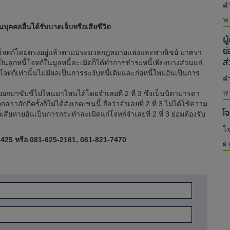
คำ
14
คคลอื่นได้รับบาดเจ็บหรือเสียชีวิต
ผ
ย
่อโจทก์โดยตรงอยู่แล้วตามประมวลกฎหมายแพ่งและพาณิชย์ มาตรา
ส
ป็นลูกหนี้โจทก์ในมูลหนี้ละเมิดก็ได้ทำการชำระหนี้เพียงบางส่วนแก่
ทก์เท่านั้นไม่มีผลเป็นการระงับหนี้เดิมและก่อหนี้ใหม่อันเป็นการ
คำ
17
มาขับขี่ไปไหนมาไหนได้โดยจำเลยที่ 2 ที่ 3 ซึ่งเป็นบิดามารดา
าวสักกี่ครั้งก็ไม่ได้สังเกตเช่นนี้ ถือว่าจำเลยที่ 2 ที่ 3 ไม่ได้ใช้ความ
โ
ียหายอันเป็นการกระทำละเมิดแก่โจทก์จำเลยที่ 2 ที่ 3 ย่อมต้องรับ
9
โจ
425 หรือ 081-625-2161, 081-821-7470
8 