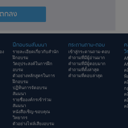
ตกลง
ฝึกอบรมสัมมนา
กระดานถาม-ตอบ
ค
วิ
อง
รายละเอียดเกี่ยวกับสำนัก
เข้าสู่กระดานถาม-ตอบ
ฝึกอบรม
คำถามที่มีผู้อ่านมาก
A
วัตถุประสงค์ในการฝึก
คำถามที่มีผู้ตอบมาก
A
อบรม
คำถามที่ตั้งล่าสุด
ค
ตัวอย่างหลักสูตรในการ
คำถามที่ตอบล่าสุด
พิ
ฝึกอบรม
ค
ปฏิทินการจัดอบรม
ก
สัมมนา
คล
รายชื่อองค์กรเข้าร่วม
ค
สัมมนา
คล
หนังสือเชิญ-ขอบคุณ
วิทยากร
ตัวอย่างไฟล์เสียงอบรม