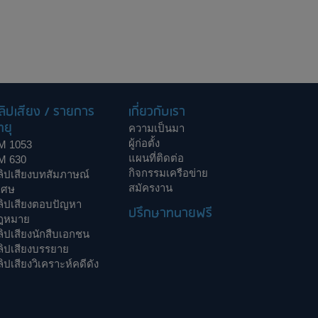
ลิปเสียง / รายการ
เกี่ยวกับเรา
ทยุ
ความเป็นมา
ผู้ก่อตั้ง
M 1053
แผนที่ติดต่อ
M 630
กิจกรรมเครือข่าย
ลิปเสียงบทสัมภาษณ์
สมัครงาน
เศษ
ลิปเสียงตอบปัญหา
ปรึกษาทนายฟรี
ฎหมาย
ิปเสียงนักสืบเอกชน
ลิปเสียงบรรยาย
ิปเสียงวิเคราะห์คดีดัง