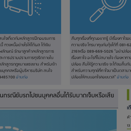
่สนใจเกี่ยวกับหลักสูตรฝึกอบรมการ
สืบทุกเรื่องที่คุณอยากรู้ มีเรื่องคาใจอย
ี้ ทวงหนี้อย่างไรให้ได้ผล ได้เงิน
ความจริง โทรมาคุยกับกุ้งได้ที่ 081-6
พลักษณ์ รักษาลูกค้า/หลักสูตรการ
2161หรือ 089-669-5026 "อย่าปล่อยใ
และการปราบปรามการทุจริตภายใน
เรื่องคาใจ อะไรที่ไม่สบายใจ ต้องหาท
หลักสูตรกฎหมายแรงงาน สำหรับเจ้า
ปล่อย สืบให้รู้ความจริง จะได้จบสิ้นกัน
่ายบุคคลหรือผู้บริหารบริษัท สนใจ
สำหรับความทุกข์ที่คาใจมาเป็นเวลานา
-9485700
อ่านต่อ
ปล่อยให้คนนอกใจลอยนวล"
อ่านต่อ
กรณีขับรถไปชนบุคคลอื่นได้รับบาดเจ็บหรือเสีย
เ
คำ
13