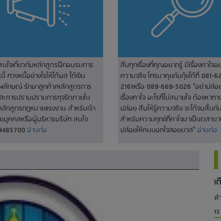
่สนใจเกี่ยวกับหลักสูตรฝึกอบรมการ
สืบทุกเรื่องที่คุณอยากรู้ มีเรื่องคาใจอย
ี้ ทวงหนี้อย่างไรให้ได้ผล ได้เงิน
ความจริง โทรมาคุยกับกุ้งได้ที่ 081-6
พลักษณ์ รักษาลูกค้า/หลักสูตรการ
2161หรือ 089-669-5026 "อย่าปล่อยใ
และการปราบปรามการทุจริตภายใน
เรื่องคาใจ อะไรที่ไม่สบายใจ ต้องหาท
หลักสูตรกฎหมายแรงงาน สำหรับเจ้า
ปล่อย สืบให้รู้ความจริง จะได้จบสิ้นกัน
่ายบุคคลหรือผู้บริหารบริษัท สนใจ
สำหรับความทุกข์ที่คาใจมาเป็นเวลานา
-9485700
อ่านต่อ
ปล่อยให้คนนอกใจลอยนวล"
อ่านต่อ
เ
คำ
13