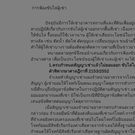
การฟ้องขับไล่ผู้เช่า
ปัจจุบันมีการให้เช่าอาคารสถานที่และที่ดินเพื่ออยู
ทางปฏิบัติเกี่ยวกับการขับไล่ผู้เช่าออกจากพื้นที่เช่า เนื่อ
ให้ขับไล่ รื้อถอนก็ใช้เวลานาน ผู้ให้เช่าเสียประโยชน์ในการที
ทางลัด เช่น ตัดน้ำ ตัดไฟ ตัดกุญแจ เปลี่ยนกุญแจ ขนย้ายร
ทำให้ผู้ให้เช่าบางรายต้องติดคุกติดตารางตามที่เป็นข่าวม
ทนายคลายทุกข์จึงขอนำเสนอเกี่ยวกับการฟ้องขับไล
อำนาจศาล เพื่อเป็นประโยชน์ของผู้ให้เช่าและผู้เช่า จะไ
1.ครบกำหนดสัญญาเช่าแล้วไม่ยอมออก ขับไล่ได้
คำพิพากษาศาลฎีกาที่ 2153/2552
จำเลยทำสัญญาเช่าแผงจำหน่ายอาหารจากโจทก์โดยสัญ
สัญญา ผู้เช่ายอมให้โจทก์เป็นคณะอนุญาโตตุลาการทำการชี้
รณีที่ระบุถึงปัญหาข้อพิพาทในการปฏิบัติตามสัญญาเช่า แ
ยอมออกจากแผงที่เช่า มิใช่เป็นกรณีที่มีปัญหาข้อพิพาทใน
เสนอข้อพิพาทต่ออนุญาโตตุลาการก่อน
เมื่อสัญญาเช่าแผงจำหน่ายอาหารครบกำหนดเวลาเช่าตา
กล่าวก่อน จำเลยมีหน้าที่ต้องส่งคืนแผงที่เช่าแก่โจทก์ กา
ที่จำเลยยังครอบครองแผงที่เช่าต่อไปโดยโจทก์ไม่ยินยอมเ
โจทก์ย่อมมีสิทธิเรียกร้องค่าเสียหายจากจำเลยได้ทั้งฐ
กำหนดให้โจทก์มีสิทธิเรียกค่าเสียหายฐานผิดสัญญาเช่าใ