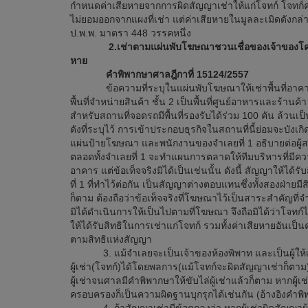
กำหนดค่าเสียหายจากการผิดสัญญาเช่าให้แก่โจทก์ โจทก์คง
ไม่ยอมออกจากแผงที่เช่า แต่ค่าเสียหายในมูลละเมิดดังกล่า
ป.พ.พ. มาตรา 448 วรรคหนึ่ง
2.เช่าตามแผ่นพับโฆษณาชวนเชื่อของเจ้าของโครงก
หาย
คำพิพากษาศาลฎีกาที่ 15124/2557
ข้อความที่ระบุในแผ่นพับโฆษณาให้เช่าพื้นที่อาคารของจ
พื้นที่จำหน่ายสินค้า ชั้น 2 เป็นพื้นที่ศูนย์อาหารและร้า
สำหรับสถานที่จอดรถมีพื้นที่รองรับได้ร่วม 100 คัน ล้วนเป็
ดังที่ระบุไว้ การเข้าประกอบธุรกิจในสถานที่นี้ย่อมจะบังเ
แผ่นป้ายโฆษณา และพนักงานของจำเลยที่ 1 อธิบายต่อผู้สนใจซ
ตลอดทั้งจำเลยที่ 1 จะทำแผนการตลาดให้ทีมบริหารที่มีค
อาคาร แต่ข้อเท็จจริงมิได้เป็นเช่นนั้น ดังนี้ สัญญาให้ได
ที่ 1 ที่ทำไว้ต่อกัน เป็นสัญญาต่างตอบแทนซึ่งทั้งสองฝ่า
ก็ตาม ต้องถือว่าข้อเท็จจริงที่โฆษณาไว้เป็นสาระสำคัญที่จำ
มิได้ดำเนินการให้เป็นไปตามที่โฆษณา จึงถือมิได้ว่าโจทก์ได้
ให้ได้รับสิทธิในการเช่าแก่โจทก์ รวมทั้งค่าเสียหายอันเป
ตามสิทธิแห่งสัญญา
3. แม้จำเลยจะเป็นเจ้าของห้องพิพาท และเป็นผู้ให้เช
ผู้เช่า(โจทก์)ได้โดยพลการ(แม้โจทก์จะผิดสัญญาเช่าก็ตาม) 
ผู้เช่าจนศาลมีคำพิพากษาให้ขับไล่ผู้เช่าแล้วก็ตาม หากผู
ครอบครองก็เป็นความผิดฐานบุกรุกได้เช่นกัน (อ้างอิงคำพ