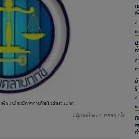
ค
เ
คำ
14
ผู
ก
คำ
17
บ้
ฐ
คำ
ยและเพื่อประโยชน์ทางการค้าเป็นจำนวนมาก
14
มีผู้อ่านทั้งหมด 13589 ครั้ง
ม
ส
ท