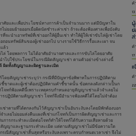
คำ
13
ผ
่อาศัยและเพื่อประโยชน์ทางการค้าเป็นจำนวนมาก แต่มีปัญหาใน
ย
งจากไม่ยอมย้ายออกเมื่อผิดนัดชำระค่าเช่า ถ้าจะต้องฟ้องศาลเพื่อบังคับ
ส
่จะนำเอาทรัพย์ที่เช่าออกให้ผู้อื่นเช่า ทำให้ผู้ให้เช่าขับไล่ผู้เช่าโดย
ื้อถอนทรัพย์สินของผู้เช่าออกไป บางรายใช้วิธีการรื้อและเผา จน
คำ
าแล้ว
่ โดยพลการ ไม่ได้อาศัยอำนาจศาลและการขับไล่โดยอาศัย
17
ด้นำไปใช้ประโยชน์ในกรณีผิดสัญญาเช่า ตามตัวอย่างข้างล่างนี้
แ
 ผิดทั้งสัญญาและผิดฐานละเมิด
คำ
ญาเช่าระบุว่า กรณีที่มีปัญหาข้อพิพาทในการปฏิบัติตาม
ขาดและผู้เช่าต้องปฏิบัติตามคำชี้ขาดนั้น ข้อตกลงดังกล่าวเป็็นก
22
ต่โจทก์ฟ้องคดีนี้เพราะเหตุครบกำหนดอายุสัญญาเช่าแล้วจำเลยไม่
การปฏิบัติตามสัญญาเช่า โจทก์จึงมีอำนาจฟ้องคดีได้โดยไม่จำต้อง
มที่ได้ตกลงกันไว้สัญญาเช่าเป็นอันระงับลงโดยมิพักต้องบอก
รที่จำเลยไม่ยอมส่งคืนแผงที่เช่าแก่โจทก์เป็นการผิดสัญญาเช่าและการ
ป็นการกระทำละเมิดต่อโจทก์ทำให้โจทก์ได้รับความเสียหายด้วย
านผิดสัญญาและฐานกระทำละเมิด แต่ตามสัญญาเช่าไม่มีข้อความใด
นกรณีสัญญาเช่าสิ้นสุดหรือระงับลงเพราะครบกำหนดเวลาเช่า จึงไม่