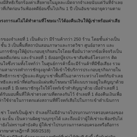
มีสิทธิเรียกร้องค่าเสียหายในมูลละเมิดจากจำเลยนับแต่วันที่จำเลย
วที่เกิดก่อนวันฟ้องคดีย้อนขึ้นไปเกิน 1 ปี เป็นอันขาดอายุความตาม
ารแต่ไม่ได้ทำตามที่โฆษณาไว้ต้องคืนเงินให้ผู้เช่าพร้อมค่าเสีย
ำเลยที่ 1 เป็นต้นว่า มีร้านค้ากว่า 250 ร้าน โดยชั้นล่างเป็น
นค้า ชั้น 3 เป็นพื้นที่สถาบันสอนภาษาและกวดวิชา ศูนย์อาหาร และ
นการชักจูงให้ผู้ประกอบธุรกิจสนใจโดยเชื่อมั่นว่าหากข้อเท็จจริงเป็น
กิดผลดีแก่ตน และจำเลยที่ 1 ยังออกบู๊ธประชาสัมพันธ์โครงการ ติด
ึ่งรวมทั้งโจทก์ว่า ในศูนย์การค้านี้จะมีร้านค้าที่มีชื่อเสียง รวม
วามสามารถทำการชักจูงลูกค้าให้เข้าใช้บริการประกอบธุรกิจภายใน
้รับสิทธิการเช่าบู๊ธและสัญญาเช่าพื้นที่ในอาคารระหว่างโจทก์กับจำเลย
ยมีสิทธิและหน้าที่ต่อกันแม้แผ่นพับโฆษณามิได้แนบรวมอยู่ในสัญญาด้วย
เลยที่ 1 มีเจตนาชักจูงใจให้โจทก์เข้าทำสัญญาด้วย เมื่อจำเลยที่ 1
รับมอบพื้นที่ให้เช่าตรงตามที่ตกลงกันไว้ จำเลยที่ 1 ต้องคืนเงินเพื่อ
็นค่าใช้จ่ายในการตกแต่งสถานที่ที่โจทก์เสียไปในการเข้าดำเนินการ
่า โจทก์เป็นผู้เช่า จำเลยก็ไม่มีอำนาจไปรบกวนการครอบครองของ
ฉะนั้น เป็นความผิดฐานบุกรุกได้ และถึงแม้ว่าผู้ให้เช่าจะฟ้องขับไล่
้เช่ายังไม่ทราบคำบังคับ ผู้ให้เช่าไปรบกวนการครอบครองหรือถือการ
ิพากษาศาลฎีกาที่ 368/2518)