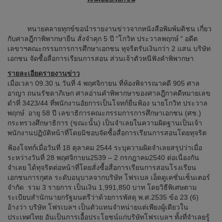
ทนายคลายทุกข์ขอนำรายงานข่าวจากหนังสือพิมพ์มติชน เกี่ยว
กับศาลฎีกาพิพากษายืน สั่งจำคุก 5 ปี "โกวิท ประวาลพฤกษ์ " อดีต
เลขาฯคณะกรรมการการศึกษาเอกชน ทุจริตรับเงินกว่า 2 แสน บริษัท
เอกชน จัดซื้อสื่อการเรียนการสอน ส่วนเจ้าตัวหนีฟังคำพิพากษา
รายละเอียดรายงานข่าว
เมื่อเวลา 09.30 น.วันที่ 4 พฤศจิกายน ที่ห้องพิจารณาคดี 905 ศาล
อาญา ถนนรัชดาภิเษก ศาลอ่านคำพิพากษาของศาลฎีกาคดีหมายเลข
ดำที่ 3423/44 ที่พนักงานอัยการเป็นโจทก์ยื่นฟ้อง นายโกวิท ประวาล
พฤกษ์ อายุ 58 ปี เลขาธิการคณะกรรมการการศึกษาเอกชน (ศช.)
กระทรวงศึกษาธิการ (ขณะนั้น) เป็นจำเลยในความผิดฐานเป็นเจ้า
พนักงานปฏิบัติหน้าที่โดยมิชอบจัดซื้อสื่อการเรียนการสอนโดยทุจริต
ฟ้องโจทก์เมื่อวันที่ 18 ตุลาคม 2544 ระบุความผิดจำเลยสรุปว่าเมื่อ
ระหว่างวันที่ 28 พฤศจิกายน2539 – 2 กรกฎาคม2540 ต่อเนื่องกัน
จำเลย ได้ทุจริตต่อหน้าที่โดยสั่งซื้อสื่อการเรียนการสอนโรงเรียน
เอกชนการกุศล ระดับอนุบาลจากบริษัท โฟรเบล เอ็ดดูเคชั่นเซ็นเตอร์
จำกัด รวม 3 รายการ เป็นเงิน 1,991,850 บาท โดยวิธีพิเศษตาม
ระเบียบสำนักนายกรัฐมนตรีว่าด้วยการพัสดุ พ.ศ.2535 ข้อ 23 (6)
อ้างว่า บริษัท โฟรเบลฯ เป็นตัวแทนจำหน่ายแต่เพียงผู้เดียวใน
ประเทศไทย อันเป็นการเอื้อประโยชน์แก่บริษัทโฟรเบลฯ ทั้งที่จำเลยรู้