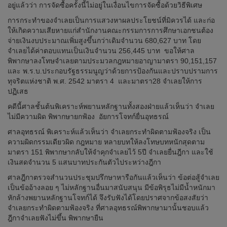
อยู่แล้วว่า การจัดซื้อครั้งนี้ไม่อยู่ในเงื่อนไขการจัดซื้อด้วยวิธีพิเศษ
การกระทำของจำเลยเป็นการแสวงหาผลประโยชน์ที่มิควรได้ และก่อ
ให้เกิดความเสียหายแก่สำนักงานคณะกรรมการการศึกษาเอกชนต้อง
จ่ายเงินงบประมาณเพิ่มสูงขึ้นกว่าเดิมจำนวน 680,627 บาท โดย
จำเลยได้ค่าตอบแทนเป็นเงินจำนวน 256,445 บาท ขอให้ศาล
พิพากษาลงโทษจำเลยตามประมวลกฎหมายอาญามาตรา 90,151,157
และ พ.ร.บ.ประกอบรัฐธรรมนูญว่าด้วยการป้องกันและปราบปรามการ
ทุจริตแห่งชาติ พ.ศ. 2542 มาตรา 4 และมาตรา28 จำเลยให้การ
ปฏิเสธ
คดีนี้ศาลชั้นต้นพิเคราะห์พยานหลักฐานทั้งสองฝ่ายแล้วเห็นว่า จำเลย
ไม่มีความผิด พิพากษายกฟ้อง อัยการโจทก์ยื่นอุทธรณ์
ศาลอุทธรณ์ พิเคราะห์แล้วเห็นว่า จำเลยกระทำผิดตามฟ้องจริง เป็น
ความผิดกรรมเดียวผิด กฎหมาย หลายบทให้ลงโทษบทหนักสุดตาม
มาตรา 151 พิพากษากลับให้จำคุกจำเลยไว้ 5ปี จำเลยยื่นฎีกา และใช้
เงินสดจำนวน 5 แสนบาทประกันตัวไประหว่างฎีกา
ศาลฎีกาตรวจสำนวนประชุมปรึกษาหารือกันแล้วเห็นว่า ข้อต่อสู้จำเลย
เป็นข้ออ้างลอย ๆ ไม่หลักฐานอื่นมาสนับสนุน มีข้อพิรุธไม่มีน้ำหนักมา
หักล้างพยานหลักฐานโจทก์ได้ จึงรับฟังได้โดยปราศจากข้อสงสัยว่า
จำเลยกระทำผิดตามฟ้องจริง ที่ศาลอุทธรณ์พิพากษามานั้นชอบแล้ว
ฎีกาจำเลยฟังไม่ขึ้น พิพากษายืน