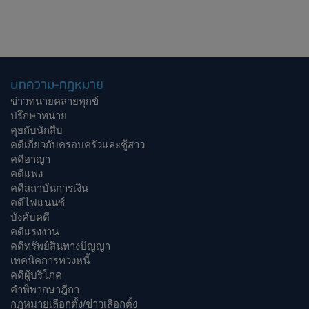
บทความ-กฎหมาย
ข่าวทนายคลายทุกข์
ปรึกษาทนาย
คุยกับนักสืบ
คดีเกี่ยวกับครอบครัวและชู้สาว
คดีอาญา
คดีแพ่ง
คดีสถาบันการเงิน
คดีไฟแนนซ์
บังคับคดี
คดีแรงงาน
คดีทรัพย์สินทางปัญญา
เทคนิคการทวงหนี้
คดีผู้บริโภค
คำพิพากษาฎีกา
กฎหมายเลือกตั้ง/ข่าวเลือกตั้ง