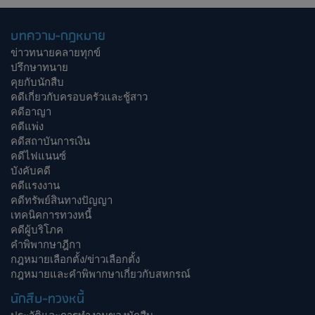
บทความ-กฎหมาย
ข่าวทนายคลายทุกข์
ปรึกษาทนาย
คุยกับนักสืบ
คดีเกี่ยวกับครอบครัวและชู้สาว
คดีอาญา
คดีแพ่ง
คดีสถาบันการเงิน
คดีไฟแนนซ์
บังคับคดี
คดีแรงงาน
คดีทรัพย์สินทางปัญญา
เทคนิคการทวงหนี้
คดีผู้บริโภค
คำพิพากษาฎีกา
กฎหมายเลือกตั้ง/ข่าวเลือกตั้ง
กฎหมายและคำพิพากษาเกี่ยวกับสหกรณ์
นักสืบ-ทวงหนี้