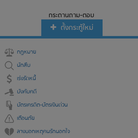
กระดานถาม-ตอบ
ตั้งกระทู้ใหม่
กฎหมาย
นักสืบ
เร่งรัดหนี้
บังคับคดี
บัตรเครดิต-บัตรเงินด่วน
เตือนภัย
ลางบอกเหตุคนรักนอกใจ