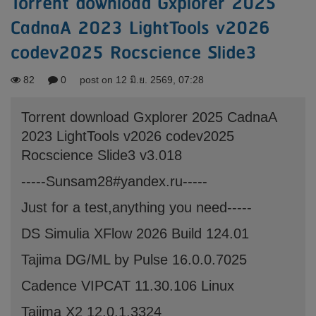
Torrent download Gxplorer 2025
CadnaA 2023 LightTools v2026
codev2025 Rocscience Slide3
82
0
post on 12 มิ.ย. 2569, 07:28
Torrent download Gxplorer 2025 CadnaA
2023 LightTools v2026 codev2025
Rocscience Slide3 v3.018
-----Sunsam28#yandex.ru-----
Just for a test,anything you need-----
DS Simulia XFlow 2026 Build 124.01
Tajima DG/ML by Pulse 16.0.0.7025
Cadence VIPCAT 11.30.106 Linux
Tajima X2 12.0.1.3324