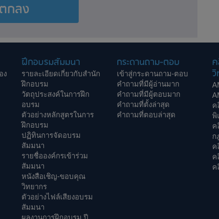
ตกลง
ฝึกอบรมสัมมนา
กระดานถาม-ตอบ
ค
วิ
อง
รายละเอียดเกี่ยวกับสำนัก
เข้าสู่กระดานถาม-ตอบ
ฝึกอบรม
คำถามที่มีผู้อ่านมาก
A
วัตถุประสงค์ในการฝึก
คำถามที่มีผู้ตอบมาก
A
อบรม
คำถามที่ตั้งล่าสุด
ค
ตัวอย่างหลักสูตรในการ
คำถามที่ตอบล่าสุด
พิ
ฝึกอบรม
ค
ปฏิทินการจัดอบรม
ก
สัมมนา
คล
รายชื่อองค์กรเข้าร่วม
ค
สัมมนา
คล
หนังสือเชิญ-ขอบคุณ
วิทยากร
ตัวอย่างไฟล์เสียงอบรม
สัมมนา
ผลงานการฝึกอบรม ปี