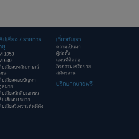
ลิปเสียง / รายการ
เกี่ยวกับเรา
ทยุ
ความเป็นมา
ผู้ก่อตั้ง
M 1053
แผนที่ติดต่อ
M 630
กิจกรรมเครือข่าย
ลิปเสียงบทสัมภาษณ์
สมัครงาน
เศษ
ลิปเสียงตอบปัญหา
ปรึกษาทนายฟรี
ฎหมาย
ิปเสียงนักสืบเอกชน
ลิปเสียงบรรยาย
ิปเสียงวิเคราะห์คดีดัง