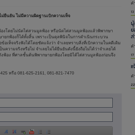
คำ
13
ยไม่ยืนยัน ไม่มีความผิดฐานเบิกความเท็จ
ผ
ย
โดยไม่นัดไต่สวนมูลฟ้อง หรือนัดไต่สวนมูลฟ้องแล้วพิพากษา
ส
ายกฟ้องก็ได้ทั้งสิ้น เพราะเป็นดุลพินิจในการดำเนินกระบวน
อเท็จจริงฟังได้โดยชัดแจ้งว่า จำเลยทราบสิ่งที่เบิกความในคดีเดิม
คำ
นความจริงหรือไม่ จำเลยไม่ได้ยืนยันดังนี้ยังถือไม่ได้ว่าจำเลยได้
17
ฟ้อง ที่ศาลชั้นต้นพิพากษายกฟ้องโดยมิได้ไต่สวนมูลฟ้องก่อนจึง
แ
425 หรือ 081-625-2161, 081-821-7470
คำ
22