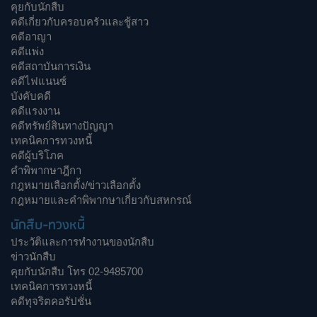
คุยกับนักสืบ
คดีเกี่ยวกับครอบครัวและชู้สาว
คดีอาญา
คดีแพ่ง
คดีสถาบันการเงิน
คดีไฟแนนซ์
บังคับคดี
คดีแรงงาน
คดีทรัพย์สินทางปัญญา
เทคนิคการทวงหนี้
คดีผู้บริโภค
คำพิพากษาฎีกา
กฎหมายเลือกตั้ง/ข่าวเลือกตั้ง
กฎหมายและคำพิพากษาเกี่ยวกับสหกรณ์
นักสืบ-ทวงหนี้
ประวัติและการทำงานของนักสืบ
ข่าวนักสืบ
คุยกับนักสืบ โทร 02-9485700
เทคนิคการทวงหนี้
คดีทุจริตคอรัปชั่น