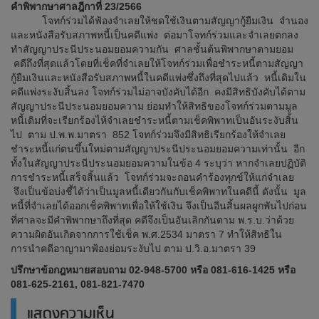
คำพิพากษาศาลฎีกาที่ 23/2566
โจทก์ร่วมได้ฟ้องจำเลยให้ชดใช้เงินตามสัญญากู้ยืมเงิน จำนอง
และหนังสือรับสภาพหนี้เป็นคดีแพ่ง ต่อมาโจทก์ร่วมและจำเลยตกลง
ทำสัญญาประนีประนอมยอมความกัน ศาลชั้นต้นพิพากษาตามยอม
คดีถึงที่สุดแล้วโดยที่เช็คที่จำเลยให้โจทก์ร่วมเพื่อชำระหนี้ตามสัญญา
กู้ยืมเงินและหนังสือรับสภาพหนี้ในคดีแพ่งซึ่งถึงที่สุดไปแล้ว หนี้เดิมใน
คดีแพ่งระงับสิ้นลง โจทก์ร่วมไม่อาจบังคับได้อีก คงมีสิทธิบังคับได้ตาม
สัญญาประนีประนอมยอมความ ย่อมทำให้สิทธิของโจทก์ร่วมตามมูล
หนี้เดิมที่จะเรียกร้องไห้จำเลยชำระหนี้ตามเช็คพิพาทเป็นอันระงับสิ้น
ไป ตาม ป.พ.พ.มาตรา 852 โจทก์ร่วมจึงมีสิทธิเรียกร้องให้จำเลย
ชำระหนี้แก่ตนขึ้นใหม่ตามสัญญาประนีประนอมยอมความเท่านั้น อีก
ทั้งในสัญญาประนีประนอมยอมความในข้อ 4 ระบุว่า หากจำเลยปฏิบัติ
การชำระหนี้เสร็จสิ้นแล้ว โจทก์ร่วมจะถอนคำร้องทุกข์ให้แก่จำเลย
จึงเป็นข้อบ่งชี้ได้ว่าเป็นมูลหนี้เดียวกันกับเช็คพิพาทในคดีนี้ ดังนั้น มูล
หนี้ที่จำเลยได้ออกเช็คพิพาทเพื่อให้ใช้เงิน จึงเป็นอีนสิ้นผลผูกพันไปก่อน
ที่ศาลจะมีคำพิพากษาถึงที่สุด คดีจึงเป็นอันเลิกกันตาม พ.ร.บ.ว่าด้วย
ความผิดอันเกิดจากการใช้เช็ค พ.ศ.2534 มาตรา 7 ทำให้สิทธิใน
การนำคดีอาญามาฟ้องย่อมระงับไป ตาม ป.วิ.อ.มาตรา 39
ปรึกษาข้อกฎหมายสอบถาม 02-948-5700 หรือ 081-616-1425 หรือ
081-625-2161, 081-821-7470
แสดงความเห็น