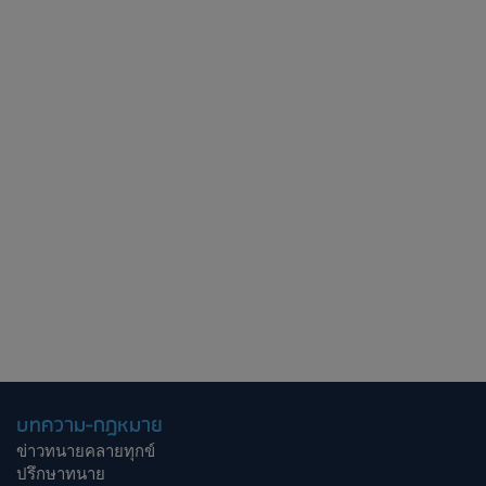
บทความ-กฎหมาย
ข่าวทนายคลายทุกข์
ปรึกษาทนาย