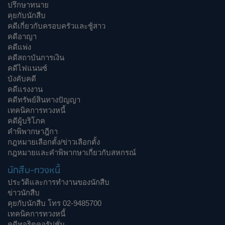
ปรึกษาทนาย
คุยกับนักสืบ
คดีเกี่ยวกับครอบครัวและชู้สาว
คดีอาญา
คดีแพ่ง
คดีสถาบันการเงิน
คดีไฟแนนซ์
บังคับคดี
คดีแรงงาน
คดีทรัพย์สินทางปัญญา
เทคนิคการทวงหนี้
คดีผู้บริโภค
คำพิพากษาฎีกา
กฎหมายเลือกตั้ง/ข่าวเลือกตั้ง
กฎหมายและคำพิพากษาเกี่ยวกับสหกรณ์
นักสืบ-ทวงหนี้
ประวัติและการทำงานของนักสืบ
ข่าวนักสืบ
คุยกับนักสืบ โทร 02-9485700
เทคนิคการทวงหนี้
คดีทุจริตคอรัปชั่น