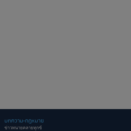
บทความ-กฎหมาย
ข่าวทนายคลายทุกข์