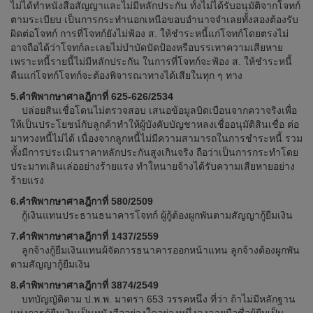
ไม่ได้ทำหนังสือสัญญาและไม่มีหลักประกัน ทั้งไม่ได้รับอนุมัติจากโจทก์
ตามระเบียบ เป็นการกระทำนอกเหนือขอบอำนาจจำเลยทั้งสองต้องรับ
ผิดต่อโจทก์ การที่โจทก์ยังไม่ฟ้อง ส. ให้ชำระหนี้แก่โจทก์โดยตรงไม่
อาจถือได้ว่าโจทก์ละเลยไม่บำบัดปัดป้องหรือบรรเทาความเสียหาย
เพราะหนี้รายนี้ไม่มีหลักประกัน ในการที่โจทก์จะฟ้อง ส. ให้ชำระหนี้
คืนแก่โจทก์โจทก์จะต้องพิจารณาทางได้เสียในทุก ๆ ทาง
5.คำพิพากษาศาลฎีกาที่ 625-626/2534
ปล่อยสินเชื่อโดนไม่ตรวจสอบ เสนอข้อมูลบิดเบือนจากควาจริงเพื่อ
ให้เป็นประโยชน์กับลูกค้าทำให้ผู้บังคับบัญชาหลงเชื่ออนุมัติสินเชื่อ ต่อ
มาทวงหนี้ไม่ได้ เนื่องจากลูกหนี้ไม่มีความสามารถในการชำระหนี้ รวม
ทั้งมีการประเมินราคาหลักประกันสูงเกินจริง ถือว่าเป็นการกระทำโดย
ประมาทเลินเล่ออย่างร้ายแรง ทำใหนายจ้างได้รับความเสียหายอย่าง
ร้ายแรง
6.คำพิพากษาศาลฎีกาที่ 580/2509
กู้เงินแทนประธานธนาคารโจทก์ ผู้กู้ต้องผูกพันตามสัญญากู้ยืมเงิน
7.คำพิพากษาศาลฎีกาที่ 1437/2559
ลูกจ้างกู้ยืมเงินแทนผ้จัดการธนาคารออกหน้าแทน ลูกจ้างต้องผูกพัน
ตามสัญญากู้ยืมเงิน
8.คำพิพากษาศาลฎีกาที่ 3874/2549
บทบัญญัติตาม ป.พ.พ. มาตรา 653 วรรคหนึ่ง ที่ว่า ถ้าไม่มีหลักฐาน