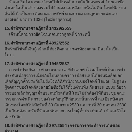
จำเลยยืมโฉนดของโจทก์ไปเป็นหลักประกันกับสหกรณ์ โดยเอาชื่อ
จำเลยใส่เป็นเจ้าของรวมไปจำนอง แต่หลังจากนั้นไม่คืน โจทก์ฟ้องขอ
คืนได้ ถือเป็นการติดตามเอาทรัพย์ ตามประมวลกฎหมายแพ่งและ
พาณิชย์ มาตรา 1336 (ไม่มีอายุความ)
15.คำพิพากษาศาลฎีกาที่ 14329/2559
เจ้าหนี้สามารถยึดโฉนดจนกว่าลูกหนี้ชำระหนี้
16.คำพิพากษาศาลฎีกาที่ 4892/2552
ตีทรัพย์ใช้หนี้เงินกู้ เจ้าหนี้ต้องคิดตามราคาท้องตลาด มิฉะนั้นเป็น
โมฆะ
17.คำพิพากษาศาลฎีกาที่ 1945/2537
การค้ำประกันการทำงานของ ณ. ที่จำเลยทำไว้ต่อโจทก์เป็นการค้ำ
ประกันเพื่อกิจการเนื่องกันไปหลายคราว เมื่อจำเลยได้ส่งหนังสือบอก
เลิกสัญญาค้ำประกันไปยังโจทก์ที่สำนักงานของโจทก์ โดยณ. ในฐานะ
ผู้จัดการของโจทก์ลงลายมือชื่อรับไว้ตั้งแต่วันที่3 กันยายน 2530 ถือว่า
การบอกเลิกสัญญาค้ำประกันมีผลทันที โดยไม่จำต้องให้ที่ประชุมคณะ
กรรมการดำเนินการของโจทก์อนุมัติก่อนฉะนั้นการที่ ณ.เบียดบังเอา
เงินของโจทก์ไปเมื่อวันที่ 30 กันยายน2530 และวันที่ 30 ตุลาคม 2530
เป็นวันหลังจากวันที่จำเลยพ้นจากการเป็นผู้ค้ำประกันแล้ว จำเลยจึงไม่
ต้องรับผิด
18.คำพิพากษาศาลฎีกาที่ 397/2554 (กรรมการกระทำการเกินขอบ
อำนาจ)