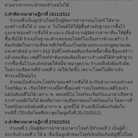
หายจากการกระทำของจำเลยไม่ได้
3.คำพิพากษาศาลฎีกาที่ 1611/2512
จำเลยซึ่งเป็นลูกจ้างโดยเป็นผู้จัดการสาขาของโจทก์ ได้ขาย
มะพร้าวเชื่อให้ ป. และ ส. ไปโดยมิได้ให้ผู้ซื้อทำหลักฐานการซื้อไว้
และขายมะพร้าวเชื่อให้ ต.และง.เกินอำนาจผู้จัดการสาขาที่จะให้ผู้ซื้อ
ซื้อเชื่อได้ จำเลยในฐานะตัวแทนของโจทก์ในเรื่องการค้ามะพร้าว ก็
ต้องรับผิดในความเสียหายที่เกิดขึ้นแก่โจทก์ตามประมวลกฎหมายแพ่ง
และพาณิชย์ มาตรา 812 ข้อที่โจทก์เคยฟ้องเรียกหนี้ค่าซื้อเชื่อมะพร้าว
แล้วถอนฟ้อง เหตุที่โจทก์จำต้องถอนฟ้องก็เพราะจำเลยมิได้ทำหลักฐาน
การซื้อเชื่อไว้และยังปล่อยให้หนี้ขาดอายุความ จำเลยจึงยังต้องรับผิด
ในความเสียหายที่จำเลยที่ 1 ก่อให้เกิดขึ้น เพราะโจทก์ไม่มีทางรับ
ชำระหนี้อีกต่อไป
จำเลยเป็นตัวแทนโจทก์ขายมะพร้าวเชื่อให้ พ.เกินอำนาจของจำเลย
โจทก์ฟ้อง พ. เรียกให้ชำระหนี้ค่าซื้อมะพร้าวจนโจทก์ชนะคดีไปแล้ว
แต่บังคับคดีไม่ได้ เพราะ พ. หลบหนีไป โจทก์จะเรียกร้องเอาค่าเสียหาย
จากจำเลยอีกไม่ได้ ต้องถือว่าความเสียหายของโจทก์หมดไป โดยการที่
โจทก์บังอาจบังคับคดีเอาจาก พ. ลูกหนี้ได้ จำเลยจึงไม่ต้องรับผิดใน
กรณีนี้ (วินิจฉัยโดยที่ประชุมใหญ่ครั้งที่ 20-22/2512)
4.คำพิพากษาศาลฎีกาที่ 2762/2532
จำเลยที่ 1 เป็นผู้จัดการสาขาธนาคารโจทก์ มีจำเลยที่ 2 เป็นผู้ค้ำ
ประกันจำเลยที่ 1 ให้ ส. ซึ่งเป็นลูกค้าของโจทก์เบิกเงินเกินบัญชีไปโดย