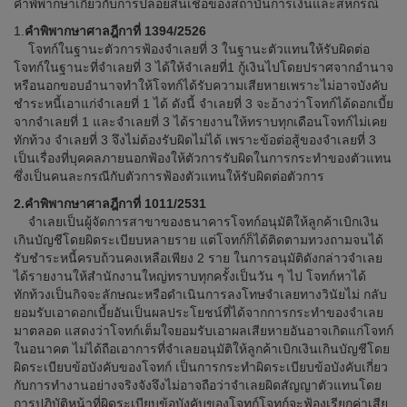
คำพิพากษาเกี่ยวกับการปล่อยสินเชื่อของสถาบันการเงินและสหกรณ์
1.
คำพิพากษาศาลฎีกาที่ 1394/2526
โจทก์ในฐานะตัวการฟ้องจำเลยที่ 3 ในฐานะตัวแทนให้รับผิดต่อ
โจทก์ในฐานะที่จำเลยที่ 3 ได้ให้จำเลยที่1 กู้เงินไปโดยปราศจากอำนาจ
หรือนอกขอบอำนาจทำให้โจทก์ได้รับความเสียหายเพราะไม่อาจบังคับ
ชำระหนี้เอาแก่จำเลยที่ 1 ได้ ดังนี้ จำเลยที่ 3 จะอ้างว่าโจทก์ได้ดอกเบี้ย
จากจำเลยที่ 1 และจำเลยที่ 3 ได้รายงานให้ทราบทุกเดือนโจทก์ไม่เคย
ทักท้วง จำเลยที่ 3 จึงไม่ต้องรับผิดไม่ได้ เพราะข้อต่อสู้ของจำเลยที่ 3
เป็นเรื่องที่บุคคลภายนอกฟ้องให้ตัวการรับผิดในการกระทำของตัวแทน
ซึ่งเป็นคนละกรณีกับตัวการฟ้องตัวแทนให้รับผิดต่อตัวการ
2.คำพิพากษาศาลฎีกาที่ 1011/2531
จำเลยเป็นผู้จัดการสาขาของธนาคารโจทก์อนุมัติให้ลูกค้าเบิกเงิน
เกินบัญชีโดยผิดระเบียบหลายราย แต่โจทก์ก็ได้ติดตามทวงถามจนได้
รับชำระหนี้ครบถ้วนคงเหลือเพียง 2 ราย ในการอนุมัติดังกล่าวจำเลย
ได้รายงานให้สำนักงานใหญ่ทราบทุกครั้งเป็นวัน ๆ ไป โจทก์หาได้
ทักท้วงเป็นกิจจะลักษณะหรือดำเนินการลงโทษจำเลยทางวินัยไม่ กลับ
ยอมรับเอาดอกเบี้ยอันเป็นผลประโยชน์ที่ได้จากการกระทำของจำเลย
มาตลอด แสดงว่าโจทก์เต็มใจยอมรับเอาผลเสียหายอันอาจเกิดแก่โจทก์
ในอนาคต ไม่ได้ถือเอาการที่จำเลยอนุมัติให้ลูกค้าเบิกเงินเกินบัญชีโดย
ผิดระเบียบข้อบังคับของโจทก์ เป็นการกระทำผิดระเบียบข้อบังคับเกี่ยว
กับการทำงานอย่างจริงจังจึงไม่อาจถือว่าจำเลยผิดสัญญาตัวแทนโดย
การปฏิบัติหน้าที่ผิดระเบียบข้อบังคับของโจทก์โจทก์จะฟ้องเรียกค่าเสีย