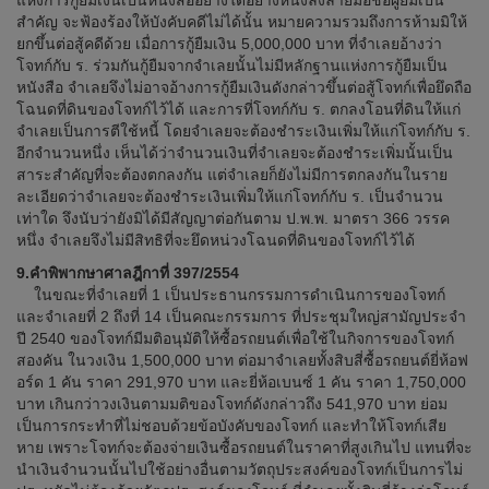
แห่งการกู้ยืมเงินเป็นหนังสืออย่างใดอย่างหนึ่งลงลายมือชื่อผู้ยืมเป็น
สำคัญ จะฟ้องร้องให้บังคับคดีไม่ได้นั้น หมายความรวมถึงการห้ามมิให้
ยกขึ้นต่อสู้คดีด้วย เมื่อการกู้ยืมเงิน 5,000,000 บาท ที่จำเลยอ้างว่า
โจทก์กับ ร. ร่วมกันกู้ยืมจากจำเลยนั้นไม่มีหลักฐานแห่งการกู้ยืมเป็น
หนังสือ จำเลยจึงไม่อาจอ้างการกู้ยืมเงินดังกล่าวขึ้นต่อสู้โจทก์เพื่อยึดถือ
โฉนดที่ดินของโจทก์ไว้ได้ และการที่โจทก์กับ ร. ตกลงโอนที่ดินให้แก่
จำเลยเป็นการตีใช้หนี้ โดยจำเลยจะต้องชำระเงินเพิ่มให้แก่โจทก์กับ ร.
อีกจำนวนหนึ่ง เห็นได้ว่าจำนวนเงินที่จำเลยจะต้องชำระเพิ่มนั้นเป็น
สาระสำคัญที่จะต้องตกลงกัน แต่จำเลยก็ยังไม่มีการตกลงกันในราย
ละเอียดว่าจำเลยจะต้องชำระเงินเพิ่มให้แก่โจทก์กับ ร. เป็นจำนวน
เท่าใด จึงนับว่ายังมิได้มีสัญญาต่อกันตาม ป.พ.พ. มาตรา 366 วรรค
หนึ่ง จำเลยจึงไม่มีสิทธิที่จะยึดหน่วงโฉนดที่ดินของโจทก์ไว้ได้
9.คำพิพากษาศาลฎีกาที่ 397/2554
ในขณะที่จำเลยที่ 1 เป็นประธานกรรมการดำเนินการของโจทก์
และจำเลยที่ 2 ถึงที่ 14 เป็นคณะกรรมการ ที่ประชุมใหญ่สามัญประจำ
ปี 2540 ของโจทก์มีมติอนุมัติให้ซื้อรถยนต์เพื่อใช้ในกิจการของโจทก์
สองคัน ในวงเงิน 1,500,000 บาท ต่อมาจำเลยทั้งสิบสี่ซื้อรถยนต์ยี่ห้อฟ
อร์ด 1 คัน ราคา 291,970 บาท และยี่ห้อเบนซ์ 1 คัน ราคา 1,750,000
บาท เกินกว่าวงเงินตามมติของโจทก์ดังกล่าวถึง 541,970 บาท ย่อม
เป็นการกระทำที่ไม่ชอบด้วยข้อบังคับของโจทก์ และทำให้โจทก์เสีย
หาย เพราะโจทก์จะต้องจ่ายเงินซื้อรถยนต์ในราคาที่สูงเกินไป แทนที่จะ
นำเงินจำนวนนั้นไปใช้อย่างอื่นตามวัตถุประสงค์ของโจทก์เป็นการไม่