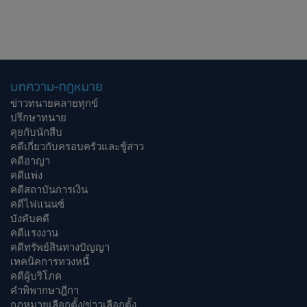
บทความ-กฎหมาย
ข่าวทนายคลายทุกข์
ปรึกษาทนาย
คุยกับนักสืบ
คดีเกี่ยวกับครอบครัวและชู้สาว
คดีอาญา
คดีแพ่ง
คดีสถาบันการเงิน
คดีไฟแนนซ์
บังคับคดี
คดีแรงงาน
คดีทรัพย์สินทางปัญญา
เทคนิคการทวงหนี้
คดีผู้บริโภค
คำพิพากษาฎีกา
กฎหมายเลือกตั้ง/ข่าวเลือกตั้ง