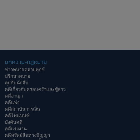
บทความ-กฎหมาย
ข่าวทนายคลายทุกข์
ปรึกษาทนาย
คุยกับนักสืบ
คดีเกี่ยวกับครอบครัวและชู้สาว
คดีอาญา
คดีแพ่ง
คดีสถาบันการเงิน
คดีไฟแนนซ์
บังคับคดี
คดีแรงงาน
คดีทรัพย์สินทางปัญญา