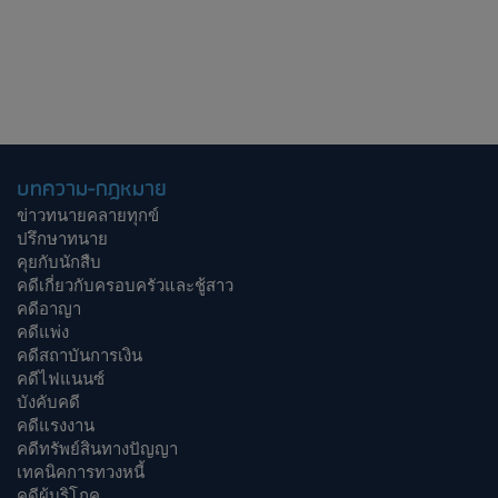
บทความ-กฎหมาย
ข่าวทนายคลายทุกข์
ปรึกษาทนาย
คุยกับนักสืบ
คดีเกี่ยวกับครอบครัวและชู้สาว
คดีอาญา
คดีแพ่ง
คดีสถาบันการเงิน
คดีไฟแนนซ์
บังคับคดี
คดีแรงงาน
คดีทรัพย์สินทางปัญญา
เทคนิคการทวงหนี้
คดีผู้บริโภค