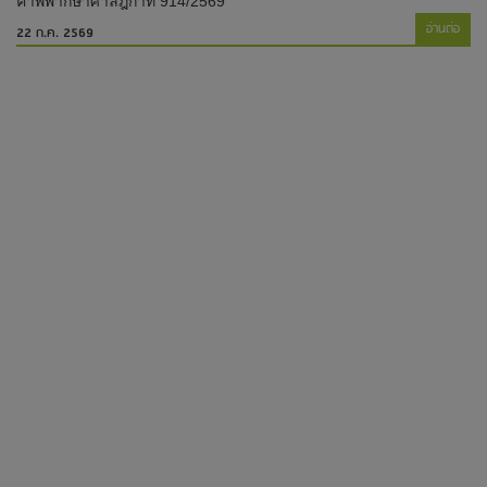
คำพิพากษาศาลฎีกาที่ 914/2569
อ่านต่อ
22 ก.ค. 2569