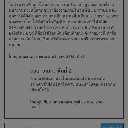
ไม่สามารถรับสายได้ตลอดเวลา เคยรับสายอยู่ สองสามครั้ง แต่
พนักงานทวงหนี้คาดคั้นว่าต้องจ่ายภายในวันที่ 25 มกรา61 และ
พูดจาไม่ดีจึงไม่อยากรับสาย อีกเลย พอสิ้นเดือน 31 มกรา 61 ทาง
แบงทหารไทยได้หักเงินในบัญชีไป หลายพัน แต่ยังไม่ได้อัพ
STATEMENT ว่าหักไปเท่าไหร่ คาดว่าน่าจะ 6-7 พันบาท จะทำ
ยังไงดีคะ บัญชีนี้ต้องใช้โอนเงินเดือนด้วยน่ะค่ะถ้าอย่างนี้เค้าก้อ
คงคอยหักเงินในบัญชีหมดใช่ไหมคะ รบกวนปรึกษาหาทางออก
หน่อยค่ะ
โดยคุณ พรทิพย์ แดงกระจ่าง 1 ก.พ. 2561, 11:43
ตอบความคิดเห็นที่ 2
ถ้าคุณได้ยินยอมไว้ในตอนเข้าทำบัตรเครดิต
ธนาคารก็มีสิทธิหักได้ครับ แนะนำให้คุณเจรจากับ
เจ้าหนี้ครับ
โดยคุณ ทีมงานทนายคลายทุกข์ 22 ก.พ. 2561,
16:28