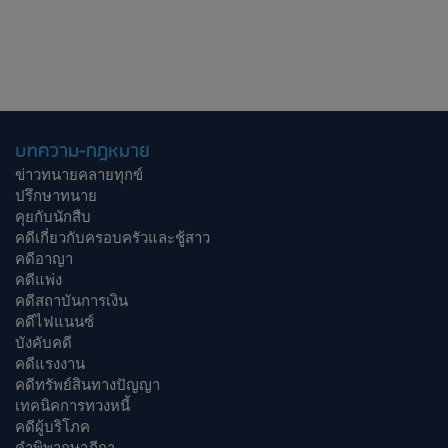
บทความ-กฎหมาย
ข่าวทนายคลายทุกข์
ปรึกษาทนาย
คุยกับนักสืบ
คดีเกี่ยวกับครอบครัวและชู้สาว
คดีอาญา
คดีแพ่ง
คดีสถาบันการเงิน
คดีไฟแนนซ์
บังคับคดี
คดีแรงงาน
คดีทรัพย์สินทางปัญญา
เทคนิคการทวงหนี้
คดีผู้บริโภค
คำพิพากษาฎีกา