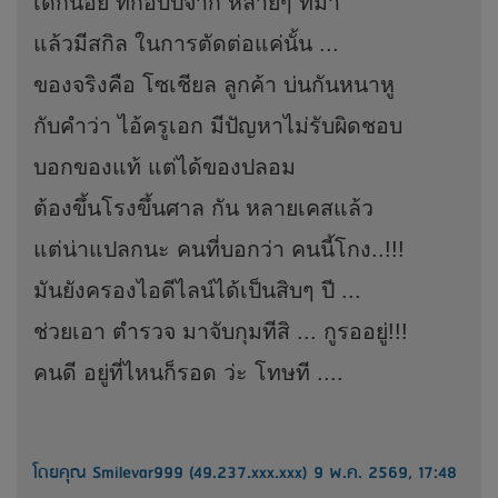
เด็กน้อย ที่ก๊อบปี้จาก หลายๆ ที่มา
แล้วมีสกิล ในการตัดต่อแค่นั้น ...
ของจริงคือ โซเชียล ลูกค้า บ่นกันหนาหู
กับคำว่า ไอ้ครูเอก มีปัญหาไม่รับผิดชอบ
บอกของแท้ แต่ได้ของปลอม
ต้องขึ้นโรงขึ้นศาล กัน หลายเคสแล้ว
แต่น่าแปลกนะ คนที่บอกว่า คนนี้โกง..!!!
มันยังครองไอดีไลน์ได้เป็นสิบๆ ปี ...
ช่วยเอา ตำรวจ มาจับกุมทีสิ ... กูรออยู่!!!
คนดี อยู่ที่ไหนก็รอด ว่ะ โทษที ....
โดยคุณ Smilevar999 (49.237.xxx.xxx) 9 พ.ค. 2569, 17:48