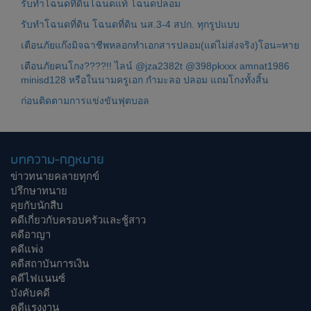
รับทำโฉนดที่ดินโฉนดแท้ โฉนดปลอม
รับทำโฉนดที่ดิน โฉนดที่ดิน นส.3-4 สปก. ทุกรูปแบบ
เตือนภัยแก๊งมิจฉาชีพหลอกทำเอกสารปลอม(แต่ไม่ส่งจริง)โอน=หาย
เตือนภัยคนโกง????!! ไลน์ @jza2382t @398pkxxx amnat1986
minisd128 หรือในนามครูเอก กำมะลอ ปลอม แถมโกงทั้งสิ้น
ก่อนติดตามการแข่งขันฟุตบอล
บทความ-กฎหมาย
ข่าวทนายคลายทุกข์
ปรึกษาทนาย
คุยกับนักสืบ
คดีเกี่ยวกับครอบครัวและชู้สาว
คดีอาญา
คดีแพ่ง
คดีสถาบันการเงิน
คดีไฟแนนซ์
บังคับคดี
คดีแรงงาน