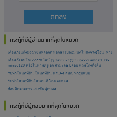
ตกลง
กระทู้ที่มีผู้อ่านมากที่สุดในหมวด
เตือนภัยแก๊งมิจฉาชีพหลอกทำเอกสารปลอม(แต่ไม่ส่งจริง)โอน=หาย
เตือนภัยคนโกง????!! ไลน์ @jza2382t @398pkxxx amnat1986
minisd128 หรือในนามครูเอก กำมะลอ ปลอม แถมโกงทั้งสิ้น
รับทำโฉนดที่ดิน โฉนดที่ดิน นส.3-4 สปก. ทุกรูปแบบ
รับทำโฉนดที่ดินโฉนดแท้ โฉนดปลอม
ก่อนติดตามการแข่งขันฟุตบอล
กระทู้ที่มีผู้ตอบมากที่สุดในหมวด