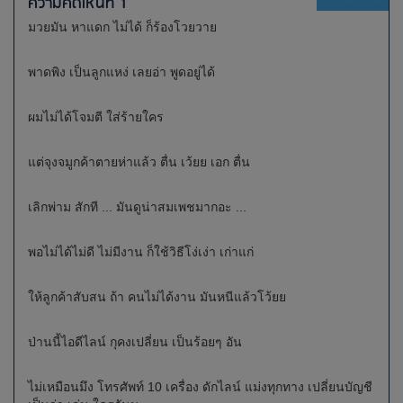
ความคิดเห็นที่ 1
มวยมัน หาแดก ไม่ได้ ก็ร้องโวยวาย
พาดพิง เป็นลูกแหง่ เลยอ่า พูดอยู่ได้
ผมไม่ได้โจมตี ใส่ร้ายใคร
แต่จุงจมูกค้าตายห่าแล้ว ตื่น เว้ยย เอก ตื่น
เลิกพ่าม สักที ... มันดูน่าสมเพชมากอะ ...
พอไม่ได้ไม่ดี ไม่มีงาน ก็ใช้วิธีโง่เง่า เก่าแก่
ให้ลูกค้าสับสน ถ้า คนไม่ได้งาน มันหนีแล้วโว้ยย
ป่านนี้ไอดีไลน์ กุคงเปลี่ยน เป็นร้อยๆ อัน
ไม่เหมือนมึง โทรศัพท์ 10 เครื่อง ดักไลน์ แม่งทุกทาง เปลี่ยนบัญชี