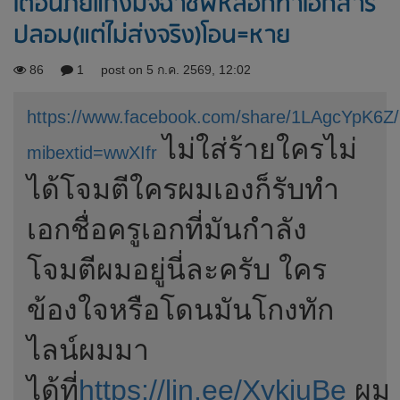
เตือนภัยแก๊งมิจฉาชีพหลอกทำเอกสาร
ปลอม(แต่ไม่ส่งจริง)โอน=หาย
86
1
post on 5 ก.ค. 2569, 12:02
https://www.facebook.com/share/1LAgcYpK6Z
ไม่ใส่ร้ายใครไม่
mibextid=wwXIfr
ได้โจมตีใครผมเองก็รับทำ
เอกชื่อครูเอกที่มันกำลัง
โจมตีผมอยู่นี่ละครับ ใคร
ข้องใจหรือโดนมันโกงทัก
ไลน์ผมมา
ได้ที่
https://lin.ee/XykiuBe
ผม