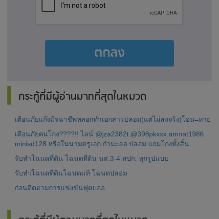
ตกลง
กระทู้ที่มีผู้อ่านมากที่สุดในหมวด
เตือนภัยแก๊งมิจฉาชีพหลอกทำเอกสารปลอม(แต่ไม่ส่งจริง)โอน=หาย
เตือนภัยคนโกง????!! ไลน์ @jza2382t @398pkxxx amnat1986
minisd128 หรือในนามครูเอก กำมะลอ ปลอม แถมโกงทั้งสิ้น
รับทำโฉนดที่ดิน โฉนดที่ดิน นส.3-4 สปก. ทุกรูปแบบ
รับทำโฉนดที่ดินโฉนดแท้ โฉนดปลอม
ก่อนติดตามการแข่งขันฟุตบอล