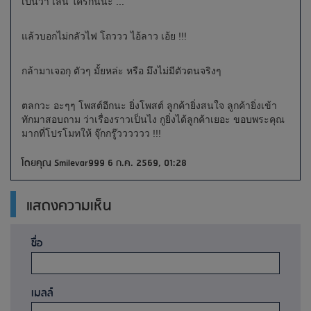
เป็นว่า เล่น ใครกันนะ ...
แล้วบอกไม่กลัวไฟ โถววว ไอ้ลาว เอ้ย !!!
กล้ามาเจอกุ ตัวๆ มั้ยหล่ะ หรือ มึงไม่มีตัวตนจริงๆ
ตลกวะ อะๆๆ โพสต์อีกนะ ยิ่งโพสต์ ลูกค้ายิ่งสนใจ ลูกค้ายิ่งเข้า
ทักมาสอบถาม ว่าเรื่องราวเป็นไง กูยิ่งได้ลูกค้าเยอะ ขอบพระคุณ
มากที่โปรโมทให้ จุ๊กกรู๊วววววว !!!
โดยคุณ Smilevar999 6 ก.ค. 2569, 01:28
แสดงความเห็น
ชื่อ
เมลล์