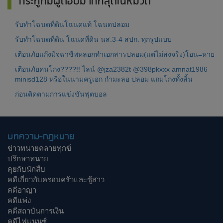
กระทู้ที่มีผู้ตอบมากที่สุดในหมวด
รับทำโฉนดที่ดินโฉนดแท้ โฉนดปลอม
รับทำโฉนดที่ดิน โฉนดที่ดิน นส.3-4 สปก. ทุกรูปแบบ
เตือนภัยแก๊งมิจฉาชีพหลอกทำเอกสารปลอม(แต่ไม่ส่งจริง)โอน=หาย
เตือนภัยคนโกง????!! ไลน์ @jza2382t @398pkxxx amnat1986
minisd128 หรือในนามครูเอก กำมะลอ ปลอม แถมโกงทั้งสิ้น
ก่อนติดตามการแข่งขันฟุตบอล
บทความ-กฎหมาย
ข่าวทนายคลายทุกข์
ปรึกษาทนาย
คุยกับนักสืบ
คดีเกี่ยวกับครอบครัวและชู้สาว
คดีอาญา
คดีแพ่ง
คดีสถาบันการเงิน
คดีไฟแนนซ์