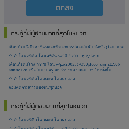
ตกลง
กระทู้ที่มีผู้อ่านมากที่สุดในหมวด
เตือนภัยแก๊งมิจฉาชีพหลอกทำเอกสารปลอม(แต่ไม่ส่งจริง)โอน=หาย
รับทำโฉนดที่ดิน โฉนดที่ดิน นส.3-4 สปก. ทุกรูปแบบ
เตือนภัยคนโกง????!! ไลน์ @jza2382t @398pkxxx amnat1986
minisd128 หรือในนามครูเอก กำมะลอ ปลอม แถมโกงทั้งสิ้น
รับทำโฉนดที่ดินโฉนดแท้ โฉนดปลอม
ก่อนติดตามการแข่งขันฟุตบอล
กระทู้ที่มีผู้ตอบมากที่สุดในหมวด
รับทำโฉนดที่ดินโฉนดแท้ โฉนดปลอม
รับทำโฉนดที่ดิน โฉนดที่ดิน นส.3-4 สปก. ทุกรูปแบบ