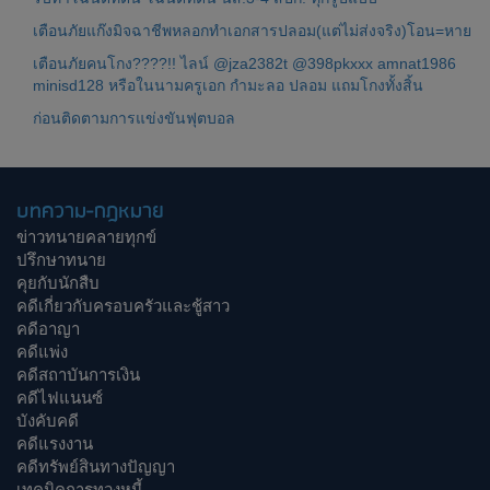
เตือนภัยแก๊งมิจฉาชีพหลอกทำเอกสารปลอม(แต่ไม่ส่งจริง)โอน=หาย
เตือนภัยคนโกง????!! ไลน์ @jza2382t @398pkxxx amnat1986
minisd128 หรือในนามครูเอก กำมะลอ ปลอม แถมโกงทั้งสิ้น
ก่อนติดตามการแข่งขันฟุตบอล
บทความ-กฎหมาย
ข่าวทนายคลายทุกข์
ปรึกษาทนาย
คุยกับนักสืบ
คดีเกี่ยวกับครอบครัวและชู้สาว
คดีอาญา
คดีแพ่ง
คดีสถาบันการเงิน
คดีไฟแนนซ์
บังคับคดี
คดีแรงงาน
คดีทรัพย์สินทางปัญญา
เทคนิคการทวงหนี้