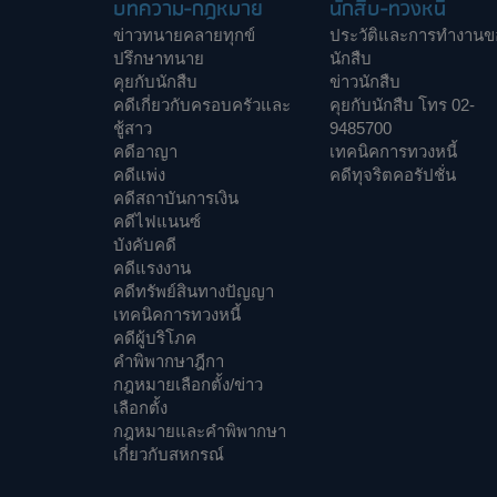
บทความ-กฎหมาย
นักสืบ-ทวงหนี้
ข่าวทนายคลายทุกข์
ประวัติและการทำงานข
ปรึกษาทนาย
นักสืบ
คุยกับนักสืบ
ข่าวนักสืบ
คดีเกี่ยวกับครอบครัวและ
คุยกับนักสืบ โทร 02-
ชู้สาว
9485700
คดีอาญา
เทคนิคการทวงหนี้
คดีแพ่ง
คดีทุจริตคอรัปชั่น
คดีสถาบันการเงิน
คดีไฟแนนซ์
บังคับคดี
คดีแรงงาน
คดีทรัพย์สินทางปัญญา
เทคนิคการทวงหนี้
คดีผู้บริโภค
คำพิพากษาฎีกา
กฎหมายเลือกตั้ง/ข่าว
เลือกตั้ง
กฎหมายและคำพิพากษา
เกี่ยวกับสหกรณ์