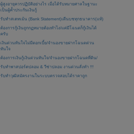
ผู้สูงอายุควรปฏิบัติอย่างไร เมื่อได้รับหมายศาลในฐานะ
เป็นผู้ค้ำประกันเงินกู้
รับทำสเตทเม้น (Bank Statement)เดีนบชทุกธนาคาร(แท้)
ต้องการกู้เงินถูกกฏหมายต้องทำไง/แค่มีโฉนดก็กู้เงินได้
ครับ
เงินด่วนทันใจไม่มีดอกเบี้ย/จำนองขายฝากโฉนดด่วน
ทันใจ
ต้องการเงินกู้เงินด่วนทันใจ/จำนองขายฝากโฉนดที่ดิน/
รับทำพาสปอร์ตปลอม & วีซ่าปลอม งานด่วนสั่งทำ !!!
รับทำวุฒิสมัครงานในระบบตรวจสอบได้ราคาถูก