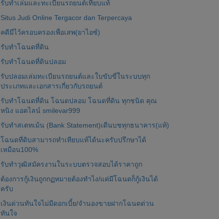
รับทำเล่มและทะเบียนรถยนต์เทียบแท้
Situs Judi Online Tergacor dan Terpercaya
คดีมีไว้ครอบครองเพื่อเสพ(ยาไอซ์)
รับทำโฉนดที่ดิน
รับทำโฉนดที่ดินปลอม
รับปลอมเล่มทะเบียนรถยนต์และใบขับขี่ในระบบทุก
ประเภทและเอกสารเกี่ยวกับรถยนต์
รับทำโฉนดที่ดิน โฉนดปลอม โฉนดที่ดิน ทุกชนิด คุณ
หนิง แอดไลน์ smilevar999
รับทำสเตทเม้น (Bank Statement)เดีนบชทุกธนาคาร(แท้)
โฉนดที่ดิบสามารถทำเทียบแท้ได้นะครับปรึกษาได้
เหมือน100%
รับทำวุฒิสมัครงานในระบบตรวจสอบได้ราคาถูก
ต้องการกู้เงินถูกกฏหมายต้องทำไง/แค่มีโฉนดก็กู้เงินได้
ครับ
เงินด่วนทันใจไม่มีดอกเบี้ย/จำนองขายฝากโฉนดด่วน
ทันใจ