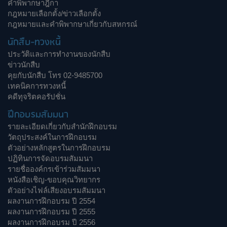
คำพิพากษาฎีกา
กฎหมายเลือกตั้ง/ข่าวเลือกตั้ง
กฎหมายและคำพิพากษาเกี่ยวกับสหกรณ์
นักสืบ-ทวงหนี้
ประวัติและการทำงานของนักสืบ
ข่าวนักสืบ
คุยกับนักสืบ โทร 02-9485700
เทคนิคการทวงหนี้
คดีทุจริตคอรัปชั่น
ฝึกอบรมสัมมนา
รายละเอียดเกี่ยวกับสำนักฝึกอบรม
วัตถุประสงค์ในการฝึกอบรม
ตัวอย่างหลักสูตรในการฝึกอบรม
ปฏิทินการจัดอบรมสัมมนา
รายชื่อองค์กรเข้าร่วมสัมมนา
หนังสือเชิญ-ขอบคุณวิทยากร
ตัวอย่างไฟล์เสียงอบรมสัมมนา
ผลงานการฝึกอบรม ปี 2554
ผลงานการฝึกอบรม ปี 2555
ผลงานการฝึกอบรม ปี 2556