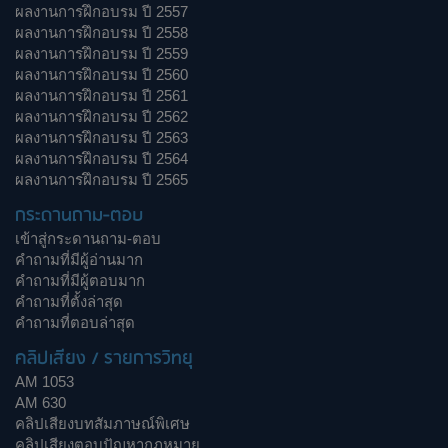
ผลงานการฝึกอบรม ปี 2557
ผลงานการฝึกอบรม ปี 2558
ผลงานการฝึกอบรม ปี 2559
ผลงานการฝึกอบรม ปี 2560
ผลงานการฝึกอบรม ปี 2561
ผลงานการฝึกอบรม ปี 2562
ผลงานการฝึกอบรม ปี 2563
ผลงานการฝึกอบรม ปี 2564
ผลงานการฝึกอบรม ปี 2565
กระดานถาม-ตอบ
เข้าสู่กระดานถาม-ตอบ
คำถามที่มีผู้อ่านมาก
คำถามที่มีผู้ตอบมาก
คำถามที่ตั้งล่าสุด
คำถามที่ตอบล่าสุด
คลิปเสียง / รายการวิทยุ
AM 1053
AM 630
คลิปเสียงบทสัมภาษณ์พิเศษ
คลิปเสียงตอบปัญหากฎหมาย