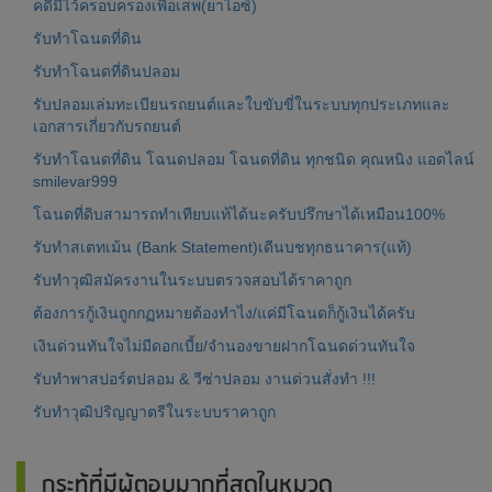
คดีมีไว้ครอบครองเพื่อเสพ(ยาไอซ์)
รับทำโฉนดที่ดิน
รับทำโฉนดที่ดินปลอม
รับปลอมเล่มทะเบียนรถยนต์และใบขับขี่ในระบบทุกประเภทและ
เอกสารเกี่ยวกับรถยนต์
รับทำโฉนดที่ดิน โฉนดปลอม โฉนดที่ดิน ทุกชนิด คุณหนิง แอดไลน์
smilevar999
โฉนดที่ดิบสามารถทำเทียบแท้ได้นะครับปรึกษาได้เหมือน100%
รับทำสเตทเม้น (Bank Statement)เดีนบชทุกธนาคาร(แท้)
รับทำวุฒิสมัครงานในระบบตรวจสอบได้ราคาถูก
ต้องการกู้เงินถูกกฏหมายต้องทำไง/แค่มีโฉนดก็กู้เงินได้ครับ
เงินด่วนทันใจไม่มีดอกเบี้ย/จำนองขายฝากโฉนดด่วนทันใจ
รับทำพาสปอร์ตปลอม & วีซ่าปลอม งานด่วนสั่งทำ !!!
รับทำวุฒิปริญญาตรีในระบบราคาถูก
กระทู้ที่มีผู้ตอบมากที่สุดในหมวด