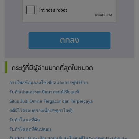
ตกลง
กระทู้ที่มีผู้อ่านมากที่สุดในหมวด
การโพสข้อมูลลงโซเชียลและการขู่ทำร้าย
รับทำเล่มและทะเบียนรถยนต์เทียบแท้
Situs Judi Online Tergacor dan Terpercaya
คดีมีไว้ครอบครองเพื่อเสพ(ยาไอซ์)
รับทำโฉนดที่ดิน
รับทำโฉนดที่ดินปลอม
รับปลอมเล่มทะเบียนรถยนต์และใบขับขี่ในระบบทุกประเภทและ