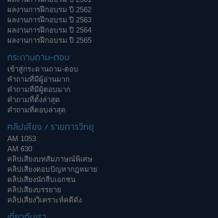
ผลงานการฝึกอบรม ปี 2562
ผลงานการฝึกอบรม ปี 2563
ผลงานการฝึกอบรม ปี 2564
ผลงานการฝึกอบรม ปี 2565
กระดานถาม-ตอบ
เข้าสู่กระดานถาม-ตอบ
คำถามที่มีผู้อ่านมาก
คำถามที่มีผู้ตอบมาก
คำถามที่ตั้งล่าสุด
คำถามที่ตอบล่าสุด
คลิปเสียง / รายการวิทยุ
AM 1053
AM 630
คลิปเสียงบทสัมภาษณ์พิเศษ
คลิปเสียงตอบปัญหากฎหมาย
คลิปเสียงนักสืบเอกชน
คลิปเสียงบรรยาย
คลิปเสียงวิเคราะห์คดีดัง
เกี่ยวกับเรา