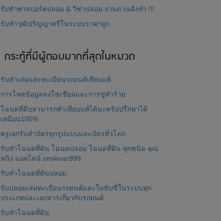
รับทำพาสปอร์ตปลอม & วีซ่าปลอม งานด่วนสั่งทำ !!!
รับทำวุฒิปริญญาตรีในระบบราคาถูก
กระทู้ที่มีผู้ตอบมากที่สุดในหมวด
รับทำเล่มและทะเบียนรถยนต์เทียบแท้
การโพสข้อมูลลงโซเชียลและการขู่ทำร้าย
โฉนดที่ดิบสามารถทำเทียบแท้ได้นะครับปรึกษาได้
เหมือน100%
ครูเอกรับทำบัตรทุกรูปแบบและบัตรทั่วโลก
รับทำโฉนดที่ดิน โฉนดปลอม โฉนดที่ดิน ทุกชนิด คุณ
หนิง แอดไลน์ smilevar999
รับทำโฉนดที่ดินปลอม
รับปลอมเล่มทะเบียนรถยนต์และใบขับขี่ในระบบทุก
ประเภทและเอกสารเกี่ยวกับรถยนต์
รับทำโฉนดที่ดิน