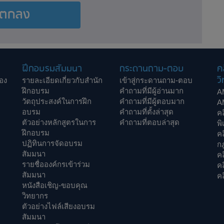
ตกลง
ฝึกอบรมสัมมนา
กระดานถาม-ตอบ
ค
วิ
อง
รายละเอียดเกี่ยวกับสำนัก
เข้าสู่กระดานถาม-ตอบ
ฝึกอบรม
คำถามที่มีผู้อ่านมาก
A
วัตถุประสงค์ในการฝึก
คำถามที่มีผู้ตอบมาก
A
อบรม
คำถามที่ตั้งล่าสุด
ค
ตัวอย่างหลักสูตรในการ
คำถามที่ตอบล่าสุด
พิ
ฝึกอบรม
ค
ปฏิทินการจัดอบรม
ก
สัมมนา
คล
รายชื่อองค์กรเข้าร่วม
ค
สัมมนา
คล
หนังสือเชิญ-ขอบคุณ
วิทยากร
ตัวอย่างไฟล์เสียงอบรม
สัมมนา