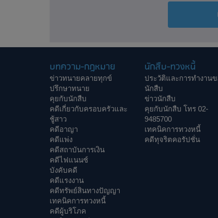
บทความ-กฎหมาย
นักสืบ-ทวงหนี้
ข่าวทนายคลายทุกข์
ประวัติและการทำงานข
ปรึกษาทนาย
นักสืบ
คุยกับนักสืบ
ข่าวนักสืบ
คดีเกี่ยวกับครอบครัวและ
คุยกับนักสืบ โทร 02-
ชู้สาว
9485700
คดีอาญา
เทคนิคการทวงหนี้
คดีแพ่ง
คดีทุจริตคอรัปชั่น
คดีสถาบันการเงิน
คดีไฟแนนซ์
บังคับคดี
คดีแรงงาน
คดีทรัพย์สินทางปัญญา
เทคนิคการทวงหนี้
คดีผู้บริโภค