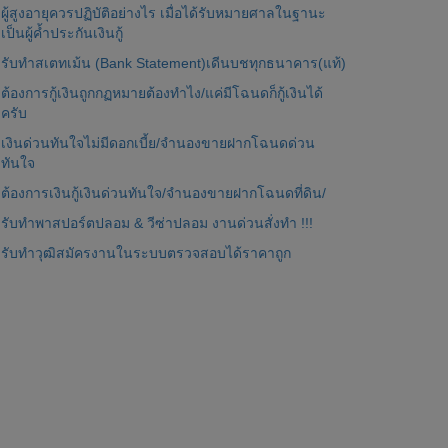
ผู้สูงอายุควรปฏิบัติอย่างไร เมื่อได้รับหมายศาลในฐานะ
เป็นผู้ค้ำประกันเงินกู้
รับทำสเตทเม้น (Bank Statement)เดีนบชทุกธนาคาร(แท้)
ต้องการกู้เงินถูกกฏหมายต้องทำไง/แค่มีโฉนดก็กู้เงินได้
ครับ
เงินด่วนทันใจไม่มีดอกเบี้ย/จำนองขายฝากโฉนดด่วน
ทันใจ
ต้องการเงินกู้เงินด่วนทันใจ/จำนองขายฝากโฉนดที่ดิน/
รับทำพาสปอร์ตปลอม & วีซ่าปลอม งานด่วนสั่งทำ !!!
รับทำวุฒิสมัครงานในระบบตรวจสอบได้ราคาถูก