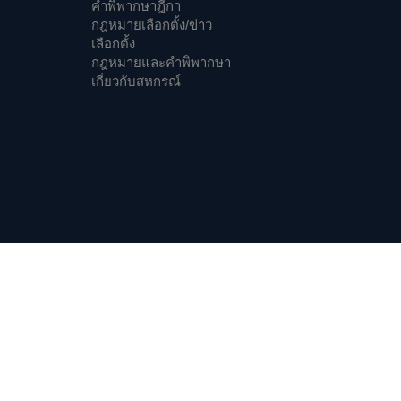
คำพิพากษาฎีกา
กฎหมายเลือกตั้ง/ข่าว
เลือกตั้ง
กฎหมายและคำพิพากษา
เกี่ยวกับสหกรณ์