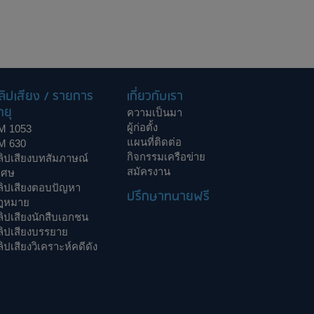
ลิปเสียง / รายการ
เกี่ยวกับเรา
ทยุ
ความเป็นมา
ผู้ก่อตั้ง
M 1053
แผนที่ติดต่อ
M 630
กิจกรรมเครือข่าย
ลิปเสียงบทสัมภาษณ์
สมัครงาน
เศษ
ลิปเสียงตอบปัญหา
ปรึกษาทนายฟรี
ฎหมาย
ิปเสียงนักสืบเอกชน
ลิปเสียงบรรยาย
ิปเสียงวิเคราะห์คดีดัง