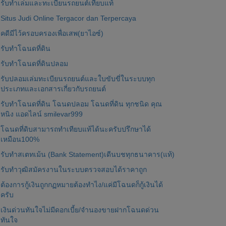
รับทำเล่มและทะเบียนรถยนต์เทียบแท้
Situs Judi Online Tergacor dan Terpercaya
คดีมีไว้ครอบครองเพื่อเสพ(ยาไอซ์)
รับทำโฉนดที่ดิน
รับทำโฉนดที่ดินปลอม
รับปลอมเล่มทะเบียนรถยนต์และใบขับขี่ในระบบทุก
ประเภทและเอกสารเกี่ยวกับรถยนต์
รับทำโฉนดที่ดิน โฉนดปลอม โฉนดที่ดิน ทุกชนิด คุณ
หนิง แอดไลน์ smilevar999
โฉนดที่ดิบสามารถทำเทียบแท้ได้นะครับปรึกษาได้
เหมือน100%
รับทำสเตทเม้น (Bank Statement)เดีนบชทุกธนาคาร(แท้)
รับทำวุฒิสมัครงานในระบบตรวจสอบได้ราคาถูก
ต้องการกู้เงินถูกกฏหมายต้องทำไง/แค่มีโฉนดก็กู้เงินได้
ครับ
เงินด่วนทันใจไม่มีดอกเบี้ย/จำนองขายฝากโฉนดด่วน
ทันใจ