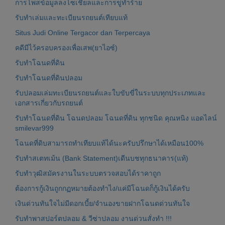
การโพสข้อมูลลงโซเชียลและการขู่ทำร้าย
รับทำเล่มและทะเบียนรถยนต์เทียบแท้
Situs Judi Online Tergacor dan Terpercaya
คดีมีไว้ครอบครองเพื่อเสพ(ยาไอซ์)
รับทำโฉนดที่ดิน
รับทำโฉนดที่ดินปลอม
รับปลอมเล่มทะเบียนรถยนต์และใบขับขี่ในระบบทุกประเภทและ
เอกสารเกี่ยวกับรถยนต์
รับทำโฉนดที่ดิน โฉนดปลอม โฉนดที่ดิน ทุกชนิด คุณหนิง แอดไลน์
smilevar999
โฉนดที่ดิบสามารถทำเทียบแท้ได้นะครับปรึกษาได้เหมือน100%
รับทำสเตทเม้น (Bank Statement)เดีนบชทุกธนาคาร(แท้)
รับทำวุฒิสมัครงานในระบบตรวจสอบได้ราคาถูก
ต้องการกู้เงินถูกกฏหมายต้องทำไง/แค่มีโฉนดก็กู้เงินได้ครับ
เงินด่วนทันใจไม่มีดอกเบี้ย/จำนองขายฝากโฉนดด่วนทันใจ
รับทำพาสปอร์ตปลอม & วีซ่าปลอม งานด่วนสั่งทำ !!!