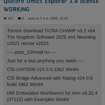
Qlucore Omics Explorer 3.8 license
WORKING
221
0
post on 5 ส.ค. 2568, 22:23
Torrent download TICRA CHAMP v3.2 x64
The Kingdom Software 2025 smt Neuralog
v2021 norsar v2023
-----past_13#mail.ru-----
Just for a test,anything you need-----
CSI.SAP2000.v24.0.0.1862.Win64
CSI Bridge Advanced with Rating v24.0.0
build 1862 Win64
IAR Embedded Workbench for Arm v9.20.4
(47112) with Examples Win64