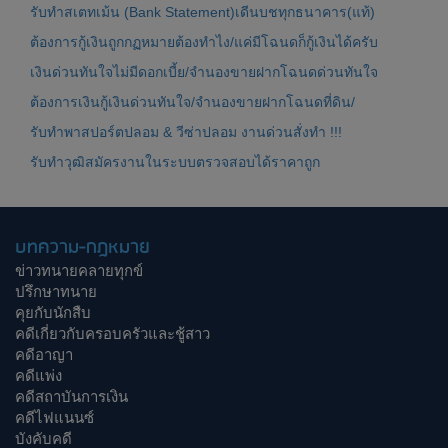
รับทำสเตทเม้น (Bank Statement)เดีนบชทุกธนาคาร(แท้)
ต้องการกู้เงินถูกกฏหมายต้องทำไง/แค่มีโฉนดก็กู้เงินได้ครับ
เงินด่วนทันใจไม่มีดอกเบี้ย/จำนองขายฝากโฉนดด่วนทันใจ
ต้องการเงินกู้เงินด่วนทันใจ/จำนองขายฝากโฉนดที่ดิน/
รับทำพาสปอร์ตปลอม & วีซ่าปลอม งานด่วนสั่งทำ !!!
รับทำวุฒิสมัครงานในระบบตรวจสอบได้ราคาถูก
บทความ-กฎหมาย
ข่าวทนายคลายทุกข์
ปรึกษาทนาย
คุยกับนักสืบ
คดีเกี่ยวกับครอบครัวและชู้สาว
คดีอาญา
คดีแพ่ง
คดีสถาบันการเงิน
คดีไฟแนนซ์
บังคับคดี