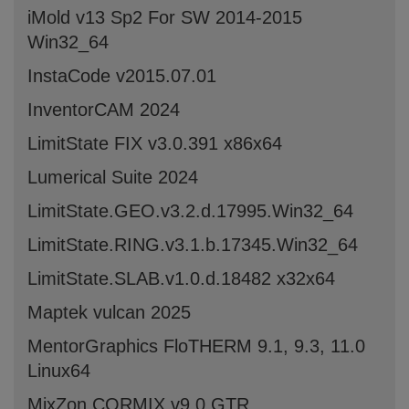
iMold v13 Sp2 For SW 2014-2015
Win32_64
InstaCode v2015.07.01
InventorCAM 2024
LimitState FIX v3.0.391 x86x64
Lumerical Suite 2024
LimitState.GEO.v3.2.d.17995.Win32_64
LimitState.RING.v3.1.b.17345.Win32_64
LimitState.SLAB.v1.0.d.18482 x32x64
Maptek vulcan 2025
MentorGraphics FloTHERM 9.1, 9.3, 11.0
Linux64
MixZon.CORMIX.v9.0.GTR