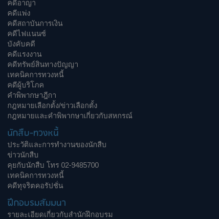
คดีอาญา
คดีแพ่ง
คดีสถาบันการเงิน
คดีไฟแนนซ์
บังคับคดี
คดีแรงงาน
คดีทรัพย์สินทางปัญญา
เทคนิคการทวงหนี้
คดีผู้บริโภค
คำพิพากษาฎีกา
กฎหมายเลือกตั้ง/ข่าวเลือกตั้ง
กฎหมายและคำพิพากษาเกี่ยวกับสหกรณ์
นักสืบ-ทวงหนี้
ประวัติและการทำงานของนักสืบ
ข่าวนักสืบ
คุยกับนักสืบ โทร 02-9485700
เทคนิคการทวงหนี้
คดีทุจริตคอรัปชั่น
ฝึกอบรมสัมมนา
รายละเอียดเกี่ยวกับสำนักฝึกอบรม