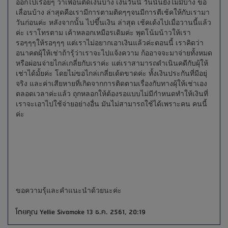
ออกไปเรื่อยๆ ว่าเพื่อนติดเงินบ้าง เงินวันนี้ วันนั้นยังไม่มีบ้าง ขอ
เลื่อนบ้าง ล่าสุดคือเรามีการตามติดๆๆจนมีการตีเช้คให้กับเรามา
วันก่อนค่ะ หลังจากนั้น ไปขึ้นเงิน ล่าสุด เช้คเด้งไปเมื่อวานนี้แล้ว
ค่ะ เราโทรตาม เค้าหลอกเหมือรเดิมค่ะ พุดโน้มน้าวให้เรา
รอๆๆๆให้รอๆๆๆ แต่เราไม่อยากเอาเงินแล้วค่ะตอนนี้ เราคิดว่า
อนาคตผุ้ให้เช่าถ้ารุ้ว่าเราจะไปแจ้งความ ก้ออาจจะมาจ่ายทั้งหมด
หรือผ่อนจ่ายไกล่เกลี่ยกับเราค่ะ แต่เราสามารถดำเนินคดีกับผุ้ให้
เช่าได้มั้ยค่ะ โดยไม่ขอไกล่เกลี่ยเด้ดขาดค่ะ ทั้งเงินประกันที่มีอยุ่
จริง และค่าเสียหายที่เกิดจากการติดตามเรื่องกับทางผุ้ให้เช่าเอง
ตลอดเวลาค่ะแล้ว ถุกหลอกให้ต้องรอแบบไม่มีกำหนดทำให้เงินที่
เราจะเอาไปใช้จ่ายอย่างอื่น มันไม่สามารถใช้ได้เพราะคน คนนี้
ค่ะ
ขอความรุ้และคำแนะนำด้วยนะค่ะ
โดยคุณ Yellie Sivamoke 13 ธ.ค. 2561, 20:19