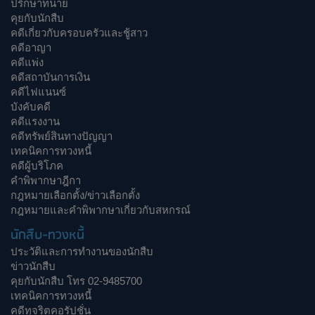
ปรึกษาทนาย
คุยกับนักสืบ
คดีเกี่ยวกับครอบครัวและชู้สาว
คดีอาญา
คดีแพ่ง
คดีสถาบันการเงิน
คดีไฟแนนซ์
บังคับคดี
คดีแรงงาน
คดีทรัพย์สินทางปัญญา
เทคนิคการทวงหนี้
คดีผู้บริโภค
คำพิพากษาฎีกา
กฎหมายเลือกตั้ง/ข่าวเลือกตั้ง
กฎหมายและคำพิพากษาเกี่ยวกับสหกรณ์
นักสืบ-ทวงหนี้
ประวัติและการทำงานของนักสืบ
ข่าวนักสืบ
คุยกับนักสืบ โทร 02-9485700
เทคนิคการทวงหนี้
คดีทุจริตคอรัปชั่น