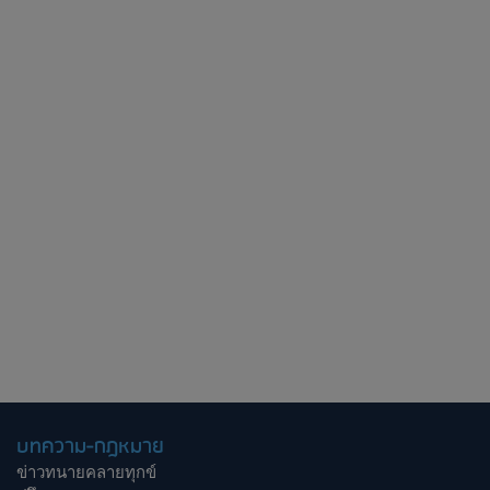
บทความ-กฎหมาย
ข่าวทนายคลายทุกข์