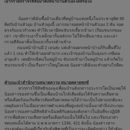
เอากรวยจราจรสีส้มมาตั้งหน้าบ้านตัวเองได้หรือไม่
น้องสาวดิฉันซื้อบ้านเดี่ยวที่หมู่บ้านแห่งหนึ่งในประชาอุทิศ 90
ติดกับบ้านหัวมุม บ้านหัวมุมนี้ เอารถมาจอดหน้าบ้านตัวเอง 2 คัน จอด
ตรงกับแนวกำแพง ทำให้เวลามีคนขับรถเลี้ยวเข้ามา เกือบชนรถของ
เขา เขามีการเอารั้วเหล็กมากั้นหลังรถ ไม่ให้รถอื่นมาชน และเอา
กรวยสีส้มมาตั้งเป็นแนวกั้นรถด้านข้าง
ถนนหน้าบ้านมี 2 เลนค่ะ แต่เค้าจอดรถหน้าบ้านก็กินพื้นที่ไป
แล้ว 1 เลน ทำให้เข้าออกลำบาก และเจ้าของบ้านเป็นลุงแก่ เกษียณ
อายุแล้ว เคยมีกรณีคนในหมู่บ้าน ขับรถเข้ามาในหมู่บ้าน แล้วเกิดไป
ชนรถแกเข้า เป็นเรื่องราวใหญ่โตเลย น้องสาวดิฉันจะทำอย่างไรดีคะ
คำแนะนำสำนักงานทนายความ ทนายคลายทุกข์
หากการใช้สิทธิของลุงเพื่อนบ้านดังกล่าวประการใดเป็นเหตุให้
น้องสาวของท่านซึ่งเป็นเพื่อนบ้านใกล้เคียงต้องได้รับความเสียหาย
หรือเดือดร้อนเกินที่ควรคิดหรือคาดหมายได้ว่าจะเป็นไปตามปกติและ
เหตุอันควรในเมื่อเอาสภาพตำแหน่งที่อยู่แห่งบ้านนั้นมาคำนึงประกอบ
น้องสาวของท่านมีสิทธิดำเนินคดีกับคุณลุงดังกล่าวในอันที่จะปฏิบัติ
การเพื่อยังความเสียหายหรือเดือดร้อนนั้นให้สิ้นไป และเรียกเอาค่า
ทดแทนนั้นได้ตาม ป.พ.พ.มาตรา 1336, 421 ดังนั้น น้องสาวหาก
ประสงค์จะเนินคดีเกี่ยวกับข้อพิพาทที่เป็นการละเมิดดังกล่าว ก็จำต้อง