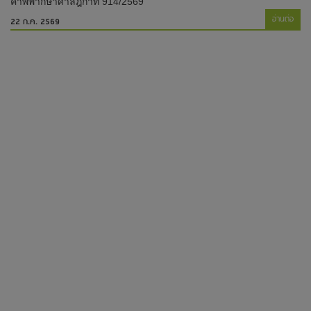
คำพิพากษาศาลฎีกาที่ 914/2569
อ่านต่อ
22 ก.ค. 2569