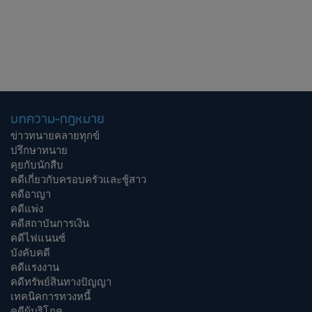
บทความ-กฎหมาย
ข่าวทนายคลายทุกข์
ปรึกษาทนาย
คุยกับนักสืบ
คดีเกี่ยวกับครอบครัวและชู้สาว
คดีอาญา
คดีแพ่ง
คดีสถาบันการเงิน
คดีไฟแนนซ์
บังคับคดี
คดีแรงงาน
คดีทรัพย์สินทางปัญญา
เทคนิคการทวงหนี้
คดีผู้บริโภค