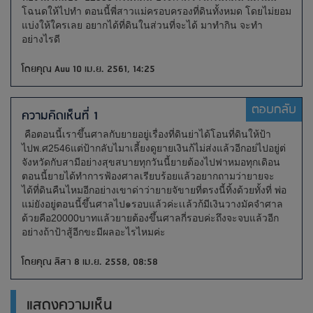
โฉนดให้ไปทำ ตอนนี้พี่สาวแม่ครอบครองที่ดินทั้งหมด โดยไม่ยอม
แบ่งให้ใครเลย อยากได้ที่ดินในส่วนที่จะได้ มาทำกิน จะทำ
อย่างไรดี
โดยคุณ Auu 10 เม.ย. 2561, 14:25
ตอบกลับ
ความคิดเห็นที่ 1
คือตอนนี้เราขึ้นศาลกับยายอยู่เรื่องที่ดินย่าได้โอนที่ดินให้ป้า
ไปพ.ศ2546แต่ป้ากลับไมาเลี้ยงดูยายเงินก้ไม่ส่งแล้วอีกอย่ไปอยู่ต่
จังหวัดกับสามีอย่างสุขสบายทุกวันนี้ยายต้องไปฟาหมอทุกเดิอน
ตอนนี้ยายได้ทำการฟ้องศาลเรียบร้อยแล้วอยากถามว่ายายจะ
ได้ที่ดินคืนไหมอีกอย่างเขาด่าว่ายายจัขายที่ตรงนี้ทิ้งด้วยทั้งที่ พ่อ
แม่ยังอยู่ตอนนี้ขึ้นศาลไป๑รอบแล้วค่ะเเล้วก้มีเงินวางมัคจำศาล
ด้วยคือ20000บาทแล้วยายต้องขึ้นศาลกี่รอบค่ะถึงจะจบแล้วอีก
อย่างถ้าป้าสู้อีกขะมีผลอะไรไหมค่ะ
โดยคุณ ลิสา 8 เม.ย. 2558, 08:58
แสดงความเห็น