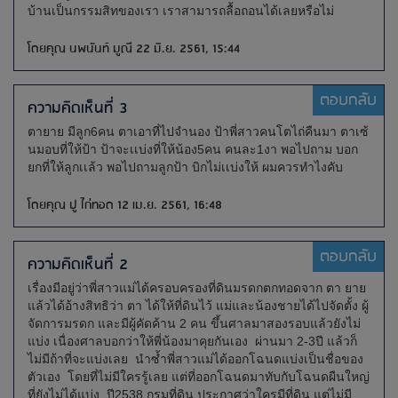
บ้านเป็นกรรมสิทของเรา เราสามารถลื้อถอนได้เลยหรือไม่
โดยคุณ นพนันท์ มูณี 22 มิ.ย. 2561, 15:44
ตอบกลับ
ความคิดเห็นที่ 3
ตายาย มีลูก6คน ตาเอาที่ไปจำนอง ป้าพี่สาวคนโตไถ่คืนมา ตาเซ้
นมอบที่ให้ป้า ป้าจะเเบ่งที่ให้น้อง5คน คนละ1งา พอไปถาม บอก
ยกที่ให้ลูกเเล้ว พอไปถามลูกป้า บิกไม่เเบ่งให้ ผมควรทำไงคับ
โดยคุณ ปู ไก่ทอด 12 เม.ย. 2561, 16:48
ตอบกลับ
ความคิดเห็นที่ 2
เรื่องมีอยู่ว่าพี่สาวแม่ได้ครอบครองที่ดินมรดกตกทอดจาก ตา ยาย
แล้วได้อ้างสิทธิว่า ตา ได้ให้ที่ดินไว้ แม่และน้องชายได้ไปจัดตั้ง ผู้
จัดการมรดก และมีผู้คัดค้าน 2 คน ขึ้นศาลมาสองรอบแล้วยังไม่
แบ่ง เนื่องศาลบอกว่าให้พี่น้องมาคุยกันเอง ผ่านมา 2-3ปี แล้วก็
ไม่มีถ้าที่จะแบ่งเลย นำซ้ำพี่สาวแม่ได้ออกโฉนดแบ่งเป็นชื่อของ
ตัวเอง โดยที่ไม่มีใครรู้เลย แต่ที่ออกโฉนดมาทับกับโฉนดผืนใหญ่
ที่ยังไม่ได้แบ่ง ปี2538 กรมที่ดิน ประกาศว่าใครมีที่ดิน แต่ไม่มี