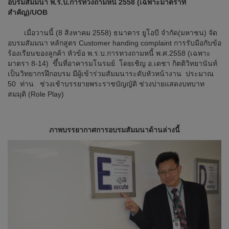
อบรมสัมมนา พ.ร.บ.การทวงถามหนี้ 2558 (เฉพาะมาตราที่
สำคัญ)/UOB
เมื่อวานนี้ (8 สิงหาคม 2558) ธนาคาร ยูโอบี จำกัด(มหาชน) จัด
อบรมสัมมนา หลักสูตร Customer handing complaint การรับมือกับข้อ
ร้องเรียนของลูกค้า หัวข้อ พ.ร.บ.การทวงถามหนี้ พ.ศ.2558 (เฉพาะ
มาตรา 8-14) ขึ้นที่อาคารมโนรมย์ โดยเชิญ อ.เดชา กิตติวิทยานันท์
เป็นวิทยากรฝึกอบรม มีผู้เข้าร่วมสัมมนาระดับหัวหน้างาน ประมาณ
50 ท่าน ช่วงเช้าบรรยายพระราชบัญญัติ ช่วงบ่ายแสดงบทบาท
สมมุติ (Role Play)
ภาพบรรยากาศการอบรมสัมมนาด้านล่างนี้