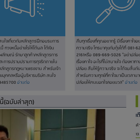
่สนใจเกี่ยวกับหลักสูตรฝึกอบรมการ
สืบทุกเรื่องที่คุณอยากรู้ มีเรื่องคาใจอย
ี้ ทวงหนี้อย่างไรให้ได้ผล ได้เงิน
ความจริง โทรมาคุยกับกุ้งได้ที่ 081-6
พลักษณ์ รักษาลูกค้า/หลักสูตรการ
2161หรือ 089-669-5026 "อย่าปล่อยใ
และการปราบปรามการทุจริตภายใน
เรื่องคาใจ อะไรที่ไม่สบายใจ ต้องหาท
หลักสูตรกฎหมายแรงงาน สำหรับเจ้า
ปล่อย สืบให้รู้ความจริง จะได้จบสิ้นกัน
่ายบุคคลหรือผู้บริหารบริษัท สนใจ
สำหรับความทุกข์ที่คาใจมาเป็นเวลานา
-9485700
อ่านต่อ
ปล่อยให้คนนอกใจลอยนวล"
อ่านต่อ
้(ฉบับล่าสุด)
เ
คำ
13