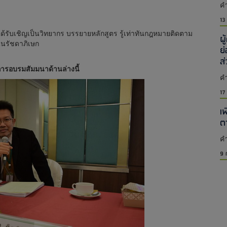
คำ
13
รับเชิญเป็นวิทยากร บรรยายหลักสูตร รู้เท่าทันกฎหมายติดตาม
ผ
 ถนนรัชดาภิเษก
ย
ส
รอบรมสัมมนาด้านล่างนี้
คำ
17
เ
ต
คำ
9 