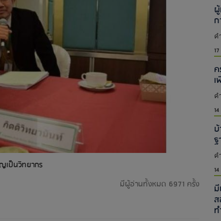
ผู
ก
คำ
17
ค
เ
คำ
14
บ้
ฐ
คำ
ชิญเป็นวิทยากร
14
มีผู้อ่านทั้งหมด 6971 ครั้ง
ม
ส
ท