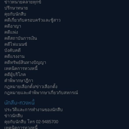
ข่าวทนายคลายทุกข์
ปรึกษาทนาย
คุยกับนักสืบ
คดีเกี่ยวกับครอบครัวและชู้สาว
คดีอาญา
คดีแพ่ง
คดีสถาบันการเงิน
คดีไฟแนนซ์
บังคับคดี
คดีแรงงาน
คดีทรัพย์สินทางปัญญา
เทคนิคการทวงหนี้
คดีผู้บริโภค
คำพิพากษาฎีกา
กฎหมายเลือกตั้ง/ข่าวเลือกตั้ง
กฎหมายและคำพิพากษาเกี่ยวกับสหกรณ์
นักสืบ-ทวงหนี้
ประวัติและการทำงานของนักสืบ
ข่าวนักสืบ
คุยกับนักสืบ โทร 02-9485700
เทคนิคการทวงหนี้