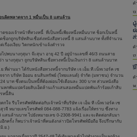
คำ
13
ิออนผิดพลาดจาก 1 หมื่นเป็น 8 แสนล้าน
ผ
ย
้าหน้าที่ทวงหนี้ ที่เป็นหนี้เพียงหนึ่งหมื่นบาท ช็อกเป็นหนี้
ส
็อกถูกบริษัทสินเชื่อส่งหนังสือทวงหนี้ 8 แสนล้านบาท ทั้งที่จำนวน
ต่เรื่องเงียบ วิตกหนักเข้าแจ้งตำรวจ
คำ
งไปพบนางกุสุมา จ๊ะสุนา อายุ 42 ปี อยู่บ้านเลขที่ 46/3 ถนนสาย
17
 นางกุสุมา ถูกบริษัทสินเชื่อทวงหนี้เป็นเงินกว่า 8 แสนล้านบาท
รี
ที่ผ่านมา ได้รับหนังสือทวงหนี้จากบริษัท เจ.เอ็ม.ที.เน็ทเวอร์ค เซ
จจาก บริษัท อิออน ธนสินทรัพย์ (ไทยแลนด์) จำกัด (มหาชน) จำนวน
คำ
24 บาท ซึ่งตนเป็นหนี้ที่ต้องผ่อนใช้เดือนละ 300 บาท ส่วนหนังสือ
14
หกพันแปดร้อยสิบเอ็ดล้านเก้าแสนสองหมื่นแปดพันเก้าร้อยเก้าสิบ
รหนี้สิน
 รีบโทรศัพท์ติดต่อกับเจ้าหน้าที่บริษัท เจ เอ็ม ที เน็ทเวอร์ค เซ
ุณสุวจี หมายเลขโทรศัพท์ 084-088-7783 แจ้งเรื่องให้ทราบ ซึ่งทาง
8 แสนล้านบาท ไปยังหมายเลข 0-2308-9941 และจะติดต่อกลับมา
อีกครั้ง ก็พบว่าเจ้าหน้าที่คนดังกล่าวปิดโทรศัพท์มือถือ จึงปรึกษากับ
มิ.ย.)
ออน มาจากเมื่อราวปี 2547-48 ได้เดินทางเข้าไปทำงานเป็นลูกจ้าง