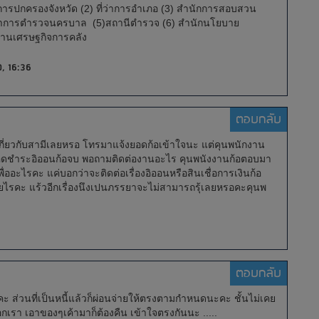
ำการปกครองจังหวัด (2) ที่ว่าการอำเภอ (3) สำนักการสอบสวน
ชาการตำรวจนครบาล (5)สถานีตำรวจ (6) สำนักนโยบาย
านเศรษฐกิจการคลัง
, 16:36
ตอบกลับ
กี่ยวกับสามีเลยหรอ โทรมาแจ้งยอดก้อเข้าใจนะ แต่คุนพนักงาน
้งยอดชำระอิออนก้อจบ พอถามติดต่องานอะไร คุนพนังงานก้อตอบมา
ออะไรคะ แค่บอกว่าจะติดต่อเรื่องอิออนหรือสินเชื่อการเงินก้อ
หี้ยไรคะ แร้วอีกเรื่องนึงเปนภรรยาจะไม่สามารถรุ้เลยหรอคะคุนพ
ตอบกลับ
คะ ส่วนที่เป็นหนี้แล้วก็ผ่อนจ่ายให้ตรงตามกำหนดนะคะ ชั้นไม่เคย
วอกเรา เอาของๆเค้ามาก็ต้องคืน เข้าใจตรงกันนะ .....