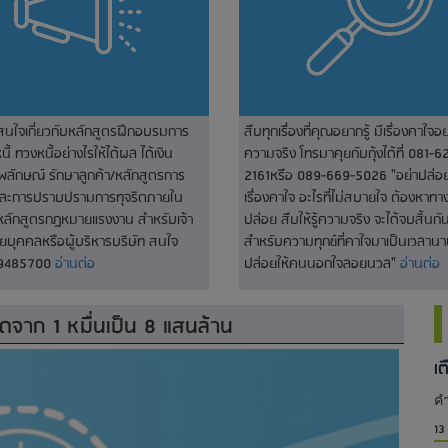
่สนใจเกี่ยวกับหลักสูตรฝึกอบรมการ
สืบทุกเรื่องที่คุณอยากรู้ มีเรื่องคาใจอย
ี้ ทวงหนี้อย่างไรให้ได้ผล ได้เงิน
ความจริง โทรมาคุยกับกุ้งได้ที่ 081-6
พลักษณ์ รักษาลูกค้า/หลักสูตรการ
2161หรือ 089-669-5026 "อย่าปล่อยใ
และการปราบปรามการทุจริตภายใน
เรื่องคาใจ อะไรที่ไม่สบายใจ ต้องหาท
หลักสูตรกฎหมายแรงงาน สำหรับเจ้า
ปล่อย สืบให้รู้ความจริง จะได้จบสิ้นกัน
่ายบุคคลหรือผู้บริหารบริษัท สนใจ
สำหรับความทุกข์ที่คาใจมาเป็นเวลานา
-9485700
อ่านต่อ
ปล่อยให้คนนอกใจลอยนวล"
อ่านต่อ
ดจาก 1 หมื่นเป็น 8 แสนล้าน
เ
คำ
13