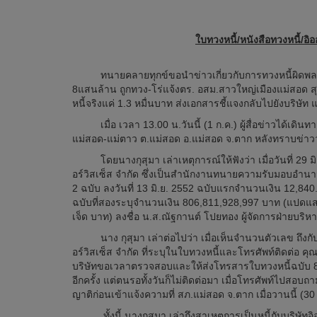
ใบทวงหนี้/หนังสือทวงหนี้/อ
ทนายคลายทุกข์ขอนำข่าวเกี่ยวกับการทวงหนี้ผิดพลาดของเจ
8แสนล้าน ถูกทวง-โร่แจ้งตร. อสม.สาวใหญ่เมืองแม่สอด สุดช
หนี้จริงแค่ 1.3 หมื่นบาท ส่งเอกสารชี้แจงกลับไปยังบริษัท แ
เมื่อ เวลา 13.00 น.วันนี้ (1 ก.ค.) ผู้สื่อข่าวได้เดินทา
แม่สอด-แม่ตาว ต.แม่สอด อ.แม่สอด จ.ตาก หลังทราบข่าวว่า
โดยนางกุสุมา เล่าเหตุการณ์ให้ฟังว่า เมื่อวันที่ 29 มิ.ย.
อร์วิสเซ็ส จำกัด ซึ่งเป็นสำนักงานทนายความรับมอบอำนา
2 ฉบับ ลงวันที่ 13 มิ.ย. 2552 ฉบับแรกจำนวนเงิน 12,840.
ฉบับที่สองระบุจำนวนเงิน 806,811,928,997 บาท (แปดแสน
เจ็ด บาท) ลงชื่อ น.ส.ณัฐกานต์ โปยทอง ผู้จัดการฝ่ายบริหา
นาง กุสุมา เล่าต่อไปว่า เมื่อเห็นจำนวนตัวเลข ถึงกับตกใจ
อร์วิสเซ็ส จำกัด ที่ระบุในใบทวงหนี้และโทรศัพท์ติดต่อ ค
บริษัทขอเวลาตรวจสอบและให้ส่งโทรสารใบทวงหนี้ฉบับ 
อีกครั้ง แต่ตนรอทั้งวันก็ไม่ติดต่อมา เมื่อโทรศัพท์ไปสอบถาม
ญาติก่อนเข้าแจ้งความที่ สภ.แม่สอด จ.ตาก เมื่อวานนี้ (30 
ทั้งนี้ นางกุสุมา เล่าถึงสาเหตุการเป็นหนี้กับบริษัทอิ