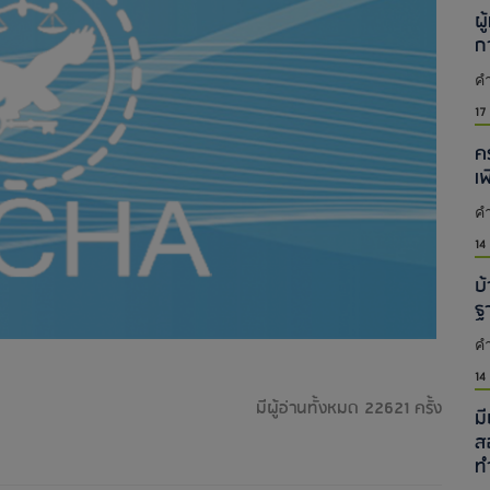
ผู
ก
คำ
17
ค
เ
คำ
14
บ้
ฐ
คำ
14
มีผู้อ่านทั้งหมด 22621 ครั้ง
ม
ส
ท