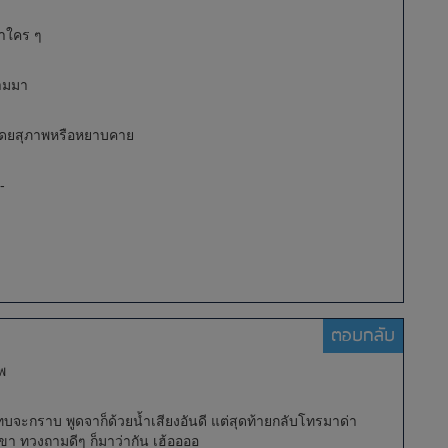
น้าใคร ๆ
ตามมา
ะโดยสุภาพหรือหยาบคาย
-
ตอบกลับ
พ
กราบ พูดจาก็ด้วยน้ำเสียงอันดี แต่สุดท้ายกลับโทรมาด่า
เขา ทวงถามดีๆ ก็มาว่ากัน เฮ้ออออ