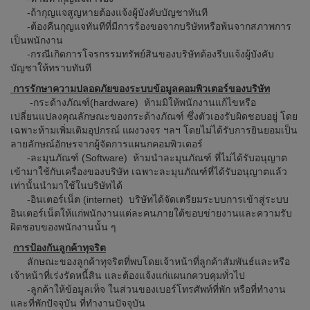
-ถ้ากุญแจสูญหายต้องแจ้งผู้บังคับบัญชาทันที
-ต้องคืนกุญแจทันทีที่มีการร้องขอจากบริษัทหรือพ้นจากสภาพการ
เป็นพนักงาน
-กรณีเกิดการโจรกรรมทรัพย์สินของบริษัทต้องรีบแจ้งผู้บังคับ
บัญชาให้ทราบทันที
การรักษาความปลอดภัยของระบบข้อมูลคอมพิวเตอร์ของบริษัท
-กระด้างภัณฑ์(hardware) ห้ามมิให้พนักงานแก้ไขหรือ
เปลี่ยนแปลงคุณลักษณะของกระด้างภัณฑ์ ซึ่งตัวเองรับผิดชอบอยู่ โดย
เฉพาะห้ามเพิ่มเติมอุปกรณ์ แผงวงจร ฯลฯ โดยไม่ได้รับการยินยอมเป็น
ลายลักษณ์อักษรจากผู้จัดการแผนกคอมพิวเตอร์
-ละมุนภัณฑ์ (Software) ห้ามนำละมุนภัณฑ์ ที่ไม่ได้รับอนุญาต
เข้ามาใช้กับเครื่องของบริษัท เฉพาะละมุนภัณฑ์ที่ได้รับอนุญาตแล้ว
เท่านั้นนำมาใช้ในบริษัทได้
-อินเตอร์เน็ต (internet) บริษัทได้จัดเตรียมระบบการเข้าสู่ระบบ
อินเตอร์เน็ตให้แก่พนักงานแต่ละคนภายใต้ขอบข่ายงานและความรับ
ผิดชอบของพนักงานนั้น ๆ
การป้องกันลูกค้าทุจริต
ลักษณะของลูกค้าทุจริตที่พบโดยเจ้าหน้าที่ลูกค้าสัมพันธ์และหรือ
เจ้าหน้าที่เร่งรัดหนี้สิน และต้องแจ้งแก่แผนกควบคุมทั่วไป
-ลูกค้าให้ข้อมูลเท็จ ในส่วนของเบอร์โทรศัพท์ที่พัก หรือที่ทำงาน
และที่พักปัจจุบัน ที่ทำงานปัจจุบัน