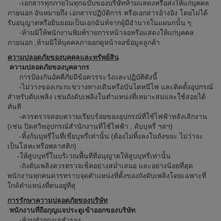
-เอกสารทุกภายในทุกฉบับของบริษัทห้ามแสดงหรือส่งให้แก่บุคคล
ภายนอก อันหมายถึง เอกสารปฏิบัติการ หรือเอกสารอ้างอิง โดยไม่ได้
รับอนุญาตหรือยินยอมเป็นเอกฉันท์จากผู้มีอำนาจในแผนกนั้น ๆ
-ห้ามมิให้พนักงานพิมพ์รายการหน้าจอหรือแสดงให้แก่บุคคล
ภายนอก ,ห้ามมิให้บุคคลภายอกดูหน้าจอข้อมูลลูกค้า
ความปลอดภัยของบุคคลและทรัพย์สิน
ความปลอดภัยของบุคลากร
การป้องกันอัคคีภัยมีข้อควรระวังและปฏิบัติดังนี้
-ไม่วางของเกะกะขวางทางเดินหรือบันไดหนีไฟ และติดตั้งอุปกรณ์
สำหรับดับเพลิง เช่นถังดับเพลิงในตำแหน่งที่เหมาะสมและใช้สอยได้
ทันที
-ควรตรวจสอบความเรียบร้อยของอุปกรณ์ที่ใช้ไฟฟ้าหลังเลิกงาน
(เช่น ปิดสวิทอุปกรณ์สำนักงานที่ใช้ไฟฟ้า , ดับบุหรี่ ฯลฯ)
-ทิ้งก้นบุหรี่ในที่เขี่ยบุหรี่เท่านั้น (ต้องไม่ทิ้งลงในถังขยะ ไม่ว่าจะ
เป็นโลหะหรือพลาสติก)
-ให้สูบบุหรี่ในบริเวณพื้นที่ที่อนุญาตให้สูบบุหรี่เท่านั้น
-ถังดับเพลิงควรตรวจเช็คอย่างสม่ำเสมอ และอย่างน้อยที่สุด
พนักงานทุกคนควรทราบจุดตำแหน่งที่ตั้งของถังดับเพลิงโดยเฉพาะที่
ใกล้ตำแหน่งที่ตนอยู่ที่สุ
การรักษาความปลอดภัยของบริษัท
พนักงานที่ถือกุญแจประตูเข้าออกของบริษัท
-ห้ามทำกุญแจสำรอง