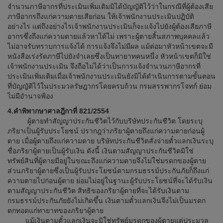
จำนวนภาษีอากรที่ประเมินเพิ่มเติมมิได้บัญญัติไว้ว่าในกรณีที่ผู้ต้องเสีย
ภาษีอากรถึงแก่ความตายเสียก่อน ให้เจ้าพนักงานประเมินปฏิบัติ
อย่างไร แต่ถึงอย่างไรเจ้าพนักงานประเมินก็จะแจ้งไปยังผู้ต้องเสียภาษี
อากรซึ่งถึงแก่ความตายแล้วหาได้ไม่ เพราะผู้ตายสิ้นสภาพบุคคลแล้ว
ไม่อาจรับทราบการแจ้งได้ การแจ้งจึงไม่มีผล แม้ต่อมาหัวหน้าเขตจะมี
หนังสือเร่งรัดภาษีไปยังจำเลยซึ่งเป็นทายาทคนหนึ่ง หัวหน้าเขตก็มิใช่
เจ้าพนักงานประเมิน จึงถือไม่ได้ว่าเป็นการแจ้งจำนวนภาษีอากรที่
ประเมินเพิ่มเติมเมื่อเจ้าพนักงานประเมินยังมิได้ดำเนินการตามขั้นตอน
ที่บัญญัติไว้ในประมวลรัษฎากรโดยครบถ้วน กรมสรรพากรโจทก์ ย่อม
ไม่มีอำนาจฟ้อง
4.คำพิพากษาศาลฎีกาที่ 821/2554
ผู้ตายทำสัญญาประกันชีวิตไว้กับบริษัทประกันชีวิต โดยระบุ
ภริยาเป็นผู้รับประโยชน์ ปรากฎว่าภริยาผู้ตายถึงแก่ความตายก่อนผู้
ตาย เมื่อผู้ตายถึงแก่ความตาย บริษัทประกันชีวิตสั่งจ่ายตั๋วแลกเงินระบุ
ชื่อภริยาผู้ตายเป็นผู้รับเงิน ดังนี้ เงินตามสัญญาประกันชีวิตมิใช่
ทรัพย์สินที่ผู้ตายมีอยู่ในขณะถึงแก่ความตายจึงไม่ใช่มรดกของผู้ตาย
ส่วนภริยาผู้ตายซึ่งเป็นผู้รับประโยชน์ตามกรมธรรม์ประกันภัยก็ถึงแก่
ความตายไปก่อนผู้ตาย ย่อมไม่อยู่ในฐานะผู้รับประโยชน์ที่จะได้รับเงิน
ตามสัญญาประกันชีวิต สิทธิของภริยาผู้ตายที่จะได้รับเงินตาม
กรมธรรม์ประกันภัยยังไม่เกิดขึ้น เงินตามตั๋วแลกเงินจึงไม่เป็นมรดก
ตกทอดแก่ทายาทของภริยาผู้ตาย
แม้เงินตามตั๋วแลกเงินจะมิใช่ทรัพย์มรดกของผู้ตายแต่ประมวล