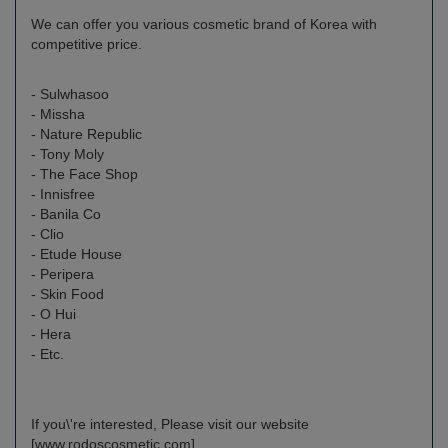
We can offer you various cosmetic brand of Korea with
competitive price.
- Sulwhasoo
- Missha
- Nature Republic
- Tony Moly
- The Face Shop
- Innisfree
- Banila Co
- Clio
- Etude House
- Peripera
- Skin Food
- O Hui
- Hera
- Etc.
If you\'re interested, Please visit our website
[www.rodoscosmetic.com].