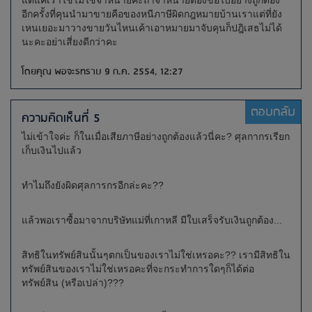
แต่แค่เราใช้ไม่ใช่จำหน่ายค่ะถ้าจำหน่ายต้องขอใบอย่างถูกต้อง
อีกครั้งที่คุนนำมาขายคือของหนีภาษีผิดกฎหมายบ้านเราแต่ที่ยัง
เหนเยอะมาวางขายวันไหนเค้าเอาหมายมาจับคุนก็ปฎิเสธไม่ได้
นะคะอย่าเสี่ยงดีกว่าคะ
โดยคุณ พอจะรทราบ 9 ก.ค. 2554, 12:27
ตอบกลับ
ความคิดเห็นที่ 5
ไม่เข้าใจค่ะ ก็ในเมื่อเสียภาษีอย่างถูกต้องแล้วนี่คะ? ศุลกากรเรียก
เก็บเงินไปแล้ว
ทำไมถึงยังผิดศุลการกรอีกล่ะคะ??
แล้วพอเราซื้อมาจากบริษัทแม่ที่เกาหลี มีใบเสร็จรับเงินถูกต้อง...
สิทธิในทรัพย์สินนั้นๆตกเป็นของเราไม่ใช่เหรอคะ?? เรามีสิทธิใน
ทรัพย์สินของเราไม่ใช่เหรอคะที่จะกระทำการใดๆก็ได้ต่อ
ทรัพย์สิน (หรือเปล่า)???