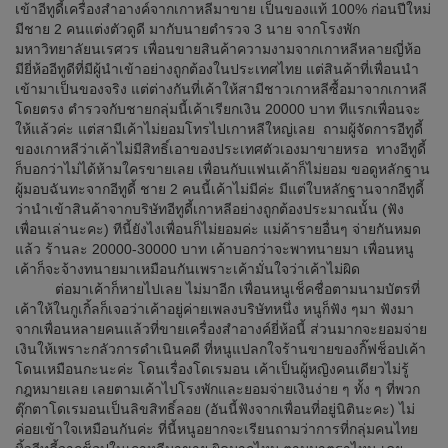
เข้าอีทูดี้เครื่องสำอางค์จากเกาหลีมาขาย เป็นของแท้ 100% ก่อนปีใหม่
มีชาย 2 คนแต่งตัวดูดี มากับนายตำรวจ 3 นาย จากโรงพัก
มหาวิทยาลัยนเรศวร เพื่อนขายสินค้าความงามจากเกาหลีหลายญี่ห้อ
มียี่ห้ออีทูดีที่มีผู้นำเข้าอย่างถูกต้องในประเทศไทย แต่สินค้าที่เพื่อนนำ
เข้ามาเป็นของจริง แต่ต่างกันที่เค้าให้สามีชาวเกาหลีซื้อมาจากเกาหลี
โดยตรง ตำรวจกับชายกลุ่มนี้เค้าเรียกเงิน 20000 บาท ทีแรกเพื่อนจะ
ให้แล้วค่ะ แต่สามีเค้าไม่ยอมโทรไปเกาหลีใหญ่เลย ถามผู้จัดการอีทูดี้
ของเกาหลีว่าเค้าไม่มีสิทธิ์เอาของประเทศตัวเองมาขายหรอ ทางอีทูดี้
ก็บอกว่าไม่ได้ห้ามใครขายเลย เพื่อนกับแฟนเค้าก็ไม่ยอม ขอดูหลักฐาน
ผู้มอบฉันทะจากอีทูดี้ ชาย 2 คนนี้เค้าไม่มีค่ะ มีแต่ใบหลักฐานจากอีทูดี้
ว่านำเข้าสินค้าจากบริษัทอีทูดี้เกาหลีอย่างถูกต้องประมาณนั้น (ฟัง
เพื่อนเล่านะคะ) ทีนี้ยังไงเพื่อนก็ไม่ยอมค่ะ แม่ค้ารายอื่นๆ จ่ายกันหมด
แล้ว ร้านละ 20000-30000 บาท เค้าบอกว่าจะพาทนายมา เพื่อนหนู
เค้าก็จะจ้างทนายมาเหมือนกันเพราะเค้ามั่นใจว่าเค้าไม่ผิด
ต่อมาเค้าก็หายไปเลย ไม่มาอีก เพื่อนหนูเช็คชื่อตามนามบัตรที่
เค้าให้ในกูเกิ้ลก็เจอว่าเค้าอยู่ค่ายเพลงบริษัทหนึ่ง หนูก็ฟัง ๆมา ฟังมา
จากเพื่อนหลายคนแล้วที่ขายเครื่องสำอางค์ยี่ห้อนี้ ส่วนมากจะยอมจ่าย
เงินให้เพราะกลัวการดำเนินคดี ที่หนูแปลกใจร้านขายของกิ๊ฟช็อปเค้า
โดนเหมือนกะนะค่ะ โดนเรื่องโดเรมอน เค้าเป็นผู้หญิงคนเดียวไม่รู้
กฎหมายเลย เลยตามเค้าไปโรงพักและยอมจ่ายเงินง่าย ๆ ทั้ง ๆ ที่พวก
ตุ๊กตาโดเรมอนเป็นลิขสิทธิ์ลอย (อันนี้ฟังจากเพื่อนที่อยู่นิตินะคะ) ไม่
ค่อยเข้าใจเหมือนกันค่ะ ที่นี้หนูอยากจะเรียนถามว่าการที่กลุ่มคนไทย