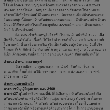
หิ้วอีทูดี้จากช็อปในเกาหลีมาขาย ผิดมากไหม ตามมาตราไหน เคย
ได้ยินเรื่องพระราชบัญญัติเครื่องหมายการค้า (ฉบับที่ 2) พ.ศ.2543
บางคนบอกว่าไม่ผิด แต่หนูอ่านก็งง เลยอยากเรียนถามให้คุณทนาย
อธิบายให้เข้าใจหน่อยได้ไหมคะ เพราะเห็นว่าตอนนี้แม่ค้าทั้งประเทศ
โดนคนกลุ่มนี้จับและริบทรัพย์กันหลายคนอ่ะค่ะ แล้วถ้าครั้งหน้าเค้ามา
อีก จะมีวิธีการอย่างไรค่ะถึงจะถูกต้อง เพราะเค้าบอกว่าเค้าจะกลับมา
อีก 2-3 เดือนข้างหน้า
ปล. ตอนเช้าเพื่อนหนูไปโรงพัก ไปถามเจ้าหน้าที่ตำรวจว่าเมื่อ
คืนพี่ไปกับเค้าได้ไง เชื่อเค้าได้ไงว่าตำรวจเค้าก็บอกว่าเค้าแจ้งความก็
ไปตามหน้าที่ แต่เรื่องการเรียกเงินเป็นสิทธิของผู้แจ้งความ อันนี้จริง
ไหมคะ ที่เค้ามีสิทธิ์เรียกกี่บาทก็ได้ หนูอ่านตามกระทู้บางเว็บเค้าบอกว่า
ผู้เป็นเจ้าของลิขสิทธิ์สามารถเรียกเงินชดเชยค่าเสียหายกี่บาทก็ได้
คำแนะนำทนายคลายทุกข์
มีความผิดตามกฎหมายศุลากร นำเข้าสินค้ามาในราช
อาณาจักร โดยไม่ผ่านวิธีการทางศุลากร ตาม พ.ร.บ.ศุลกากร พ.ศ.
2469 มาตรา 27
ตัวบทกฎหมายอ้างอิง
พระราชบัญญัติศุลกากร พ.ศ. 2469
มาตรา27
ผู้ใดนำหรือพาของที่ยังมิได้เสียค่าภาษี หรือของต้องจำกัด
หรือของต้องห้าม หรือที่ยังมิได้ผ่านศุลกากรโดยถูกต้องเข้ามาในพระ
ราชอาณาจักรสยามก็ดี หรือส่ง หรือพาของเช่นว่านี้ออกไปนอกพระ
ราชอาณาจักรก็ดี หรือช่วยเหลือด้วยประการใด ๆ ในการนำของเช่น