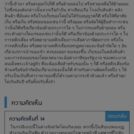
ว่านี้เข้ามา หรือส่งออกไปก็ดี หรือย้ายถอนไป หรือช่วยเหลือให้ย้ายถอน
ไปซึ่งของดังกล่าวนั้นจากเรือกำปั่น ท่าเทียบเรือ โรงเก็บสินค้า คลัง
สินค้า ที่มั่นคง หรือโรงเก็บของโดยไม่ได้รับอนุญาตก็ดี หรือให้ที่อาศัย
เก็บ หรือเก็บ หรือซ่อนของเช่นว่านี้ หรือยอม หรือจัดให้ผู้อื่นทำการเช่น
ว่านั้นก็ดีหรือเกี่ยวข้องด้วยประการใด ๆ ในการขนหรือย้ายถอน หรือ
กระทำอย่างใดแก่ของเช่นว่านั้นก็ดี หรือเกี่ยวข้องด้วยประการใด ๆ ใน
การหลีกเลี่ยง หรือพยายามหลีกเลี่ยงการเสียค่าภาษีศุลกากร หรือใน
การหลีกเลี่ยง หรือพยายามหลีกเลี่ยงบทกฎหมายและข้อจำกัดใด ๆ อัน
เกี่ยวแก่การนำของเข้า ส่งของออก ขนของขึ้น เก็บของในคลังสินค้า
และการส่งมอบของโดยเจตนาจะฉ้อค่าภาษีของรัฐบาล ของพระบาท
สมเด็จพระเจ้าอยู่หัว ที่จะต้องเสียสำหรับของนั้น ๆ ก็ดี หรือหลีกเลี่ยงข้อ
ห้ามหรือข้อจำกัดอันเกี่ยวแก่ของนั้นก็ดี สำหรับความผิดครั้งหนึ่ง ๆ ให้
ปรับเป็นเงินสี่เท่าราคาของซึ่งได้รวมค่าอากรเข้าด้วยแล้ว หรือจำคุก
ไม่เกินสิบปี หรือทั้งปรับทั้งจำ
ความคิดเห็น
ตอบกลับ
ความคิดเห็นที่ 14
ในกรณีแบบนี้ในต่างจังหวัดโดนกันเยอะ พวกนี้เป็นสิบแปดมงกุฏ
ทำงานกันเป็นทีม ตำรวจบางคนบอกไปตามหน้าที่ แต่พวกที่ไปจับ