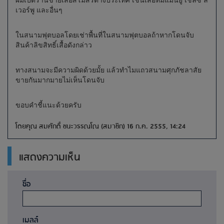
ผมเปิดร้านขายเสื้อสโมสรต่างประเทศ เช่นเสื้อทีมแมนยู เชลซี ลิ
เวอร์พู และอื่นๆ
ในสนามฟุตบอลโดยเช่าพื้นที่ในสนามฟุตบอลถ้าหากโดนจับ
สินค้าลิขสิทธิ์เสื้อดังกล่าว
ทางสนามจะมีความผิดด้วยมั้ย แล้วทำไมแถวสนามศุกภัชลาสัย
ขายกันมากมายไม่เห็นโดนจับ
ขอบคำชี้แนะด้วยครับ
โดยคุณ สมศักดิ์ ชนะวรรณโณ (สมาชิก) 16 ก.ค. 2555, 14:24
แสดงความเห็น
ชื่อ
เมลล์