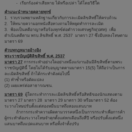
- เรียกร้องค่าเสียหาย ได้หรือเปล่า ได้โดยวิธีใด
คำแนะนำทนายคลายทุกข์
1. รวบรวมพยานหลักฐานเกี่ยวกับการละเมิดลิขสิทธิ์ให้ครบถ้วน
2. ให้ทนายความอกหนังสือทวงถามให้หยุดทำการละเมิด
3. ฟ้องเป็นคดีอาญาหรือร้องทุกข์ต่อตำรวจเศรษฐกิจ(ปศท) เพื่อ
ดำเนินคดีตาม พรบ.ลิขสิทธิ์ พ.ศ. 2537 มาตรา 27 ซึ่งมีบทลงโทษตาม
มาตรา 69
ตัวบทกฎหมายอ้างอิง
พระราชบัญญัติลิขสิทธิ์ พ.ศ. 2537
มาตรา 27
การกระทำอย่างใดอย่างหนึ่งแก่งานอันมีลิขสิทธิ์ตามพระ
ราชบัญญัตินี้ โดยไม่ได้รับอนุญาตตามมาตรา 15(5) ให้ถือว่าเป็นการ
ละเมิดลิขสิทธิ์ ถ้าได้กระทำดังต่อไปนี้
(1) ทำซ้ำหรือดัดแปลง
(2) เผยแพร่ต่อสาธารณชน.
มาตรา 69
ผู้ใดกระทำการละเมิดลิขสิทธิ์หรือสิทธิของนักแสดงตาม
มาตรา 27 มาตรา 28 มาตรา 29 มาตรา 30 หรือมาตรา 52 ต้อง
ระวางโทษปรับตั้งแต่สองหมื่นบาทถึงสองแสนบาท
ถ้าการกระทำความผิดตามวรรคหนึ่งเป็นการกระทำเพื่อการค้า
ผู้กระทำต้องระวางโทษจำคุกตั้งแต่หกเดือนถึงสี่ปี หรือปรับตั้งแต่หนึ่ง
แสนบาทถึงแปดแสนบาท หรือทั้งจำทั้งปรับ