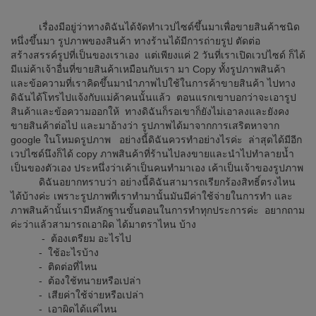
เรื่องมีอยู่ว่าทางดิฉันได้จัดทำเวปไซด์ขึ้นมาเพื่อขายสินค้าชนิด
หนึ่งขึ้นมา รูปภาพของสินค้า ทางร้านได้มีการถ่ายรูป ตัดต่อ
สร้างสรรค์รูปที่เป็นของเราเอง แต่เพียงแค่ 2 วันที่เราเปิดเวปไซด์ ก็ได้
มีแม่ค้าเจ้าอื่นที่ขายสินค้าเหมือนกับเรา มา Copy ทั้งรูปภาพสินค้า
และข้อความที่เราคิดขึ้นมานำภาพไปใช้ในการค้าขายสินค้า ไปทาง
ดิฉันได้โทรไปแจ้งกับแม่ค้าคนนั้นแล้ว ตอนแรกเขาบอกว่าจะเอารูป
สินค้าและข้อความออกให้ ทางดิฉันก็รอเขาก็ยังไม่เอาลงและยังคง
ขายสินค้าต่อไป และมาอ้างว่า รูปภาพได้มาจากการเสริตหาจาก
google ในโหมดรูปภาพ อย่างนี้ดิฉันควรทำอย่างไรค่ะ ล่าสุดได้มีอีก
เวปไซด์นึงก็ได้ copy ภาพสินค้าที่ร้านไปลงขายและนำไปทำลายน้ำ
เป็นของตัวเอง ประหนึ่งว่าเค้าเป็นคนทำมาเอง เค้าเป็นเจ้าของรูปภาพ
ดิฉันอยากทราบว่า อย่างนี้ดิฉันสามารถเรียกร้องสิทธิ์ตรงไหน
ได้บ้างค่ะ เพราะรูปภาพที่เราทำมานั้นมันมีค่าใช้จ่ายในการทำ และ
ภาพสินค้านั้นเรามีหลักฐานขั้นตอนในการทำทุกประการค่ะ อยากถาม
ค่ะว่าแล้วสามารถเอาผิด ได้มาตราไหน บ้าง
- ต้องเตรียม อะไรไป
- ใช้อะไรบ้าง
- ติดต่อที่ไหน
- ต้องใช้ทนายหรือเปล่า
- เสียค่าใช้จ่ายหรือเปล่า
- เอาผิดได้แค่ไหน