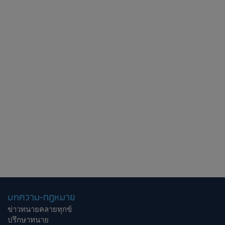
บทความ-กฎหมาย
ข่าวทนายคลายทุกข์
ปรึกษาทนาย