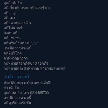
คุยกับนักสืบ
คดีเกี่ยวกับครอบครัวและชู้สาว
คดีอาญา
คดีแพ่ง
คดีสถาบันการเงิน
คดีไฟแนนซ์
บังคับคดี
คดีแรงงาน
คดีทรัพย์สินทางปัญญา
เทคนิคการทวงหนี้
คดีผู้บริโภค
คำพิพากษาฎีกา
กฎหมายเลือกตั้ง/ข่าวเลือกตั้ง
กฎหมายและคำพิพากษาเกี่ยวกับสหกรณ์
นักสืบ-ทวงหนี้
ประวัติและการทำงานของนักสืบ
ข่าวนักสืบ
คุยกับนักสืบ โทร 02-9485700
เทคนิคการทวงหนี้
คดีทุจริตคอรัปชั่น