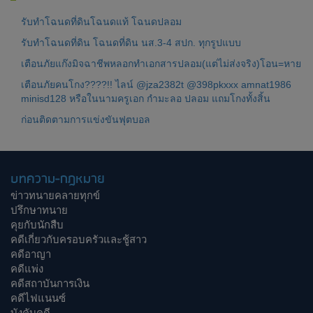
รับทำโฉนดที่ดินโฉนดแท้ โฉนดปลอม
รับทำโฉนดที่ดิน โฉนดที่ดิน นส.3-4 สปก. ทุกรูปแบบ
เตือนภัยแก๊งมิจฉาชีพหลอกทำเอกสารปลอม(แต่ไม่ส่งจริง)โอน=หาย
เตือนภัยคนโกง????!! ไลน์ @jza2382t @398pkxxx amnat1986
minisd128 หรือในนามครูเอก กำมะลอ ปลอม แถมโกงทั้งสิ้น
ก่อนติดตามการแข่งขันฟุตบอล
บทความ-กฎหมาย
ข่าวทนายคลายทุกข์
ปรึกษาทนาย
คุยกับนักสืบ
คดีเกี่ยวกับครอบครัวและชู้สาว
คดีอาญา
คดีแพ่ง
คดีสถาบันการเงิน
คดีไฟแนนซ์
บังคับคดี