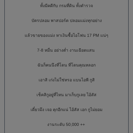
ทั้งมีคดีกับ กรมที่ดิน ทั้งตำรวจ
บัตรปลอม พาสปอร์ต ปลอมแม่งทุกอย่าง
แล้วขายของแม่ง หาเงินซื้อไอโฟน 17 PM แน่ๆ
7-8 หมื่น อย่างต่ำ งานเฉียดแสน
ฉันก็คนนึงที่โดน ที่โดนคุณหลอก
เอาสิ เก่งไม่ใช่หรอ แบนไอพี กูสิ
เช็คสิกูอยู่ที่ไหน มาเก็บกูเลย ไอ้สัส
เดี๋ยวมึง เจอ คุกอีกแน่ ไอ้สัส เอก กูไม่ยอม
งานระดับ 50,000 ++