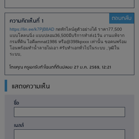
ตอบกลับ
ความคิดเห็นที่ 1
https://lin.ee/k7PjB8AD
กดทักไลน์ดูตัวอย่างได้ ราคา77,500
แบบโคลนนิ่ง แบบปลอม36,500มีบริการทำส่ง1วัน งานแท้จาก
กรมที่ดิน ไอดีamnat1986 หรือ@398kpxxx เท่านั้น ขอคนพร้อม
โอนพร้อมทำน้ำลายไม่เอา #รับทำเอกทั่วไปในระบบ ,วุฒิใน
ระบบ,
โดยคุณ ครูเอกรับทำโฉนดที่ดินปลอม 27 ม.ค. 2569, 12:21
แสดงความเห็น
ชื่อ
เมลล์