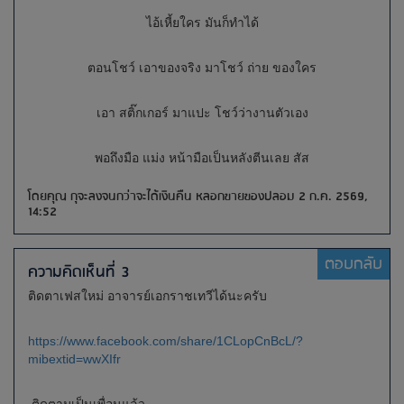
ไอ้เหี้ยใคร มันก็ทำได้
ตอนโชว์ เอาของจริง มาโชว์ ถ่าย ของใคร
เอา สติ๊กเกอร์ มาแปะ โชว์ว่างานตัวเอง
พอถึงมือ แม่ง หน้ามือเป็นหลังตีนเลย สัส
โดยคุณ กุจะลงจนกว่าจะได้เงินคืน หลอกขายของปลอม 2 ก.ค. 2569,
14:52
ตอบกลับ
ความคิดเห็นที่ 3
ติดตาเฟสใหม่ อาจารย์เอกราชเทวีได้นะครับ
https://www.facebook.com/share/1CLopCnBcL/?
mibextid=wwXIfr