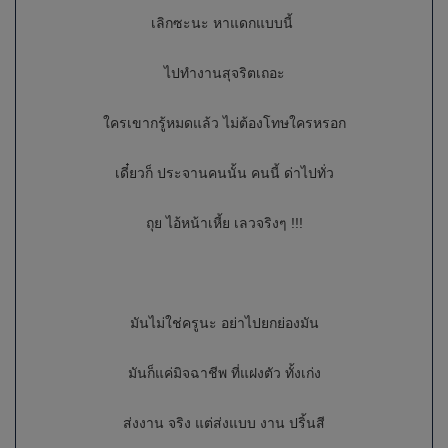
เลิกซะนะ หาแดกแบบนี้
ไปทำงานสุจริตเถอะ
ใครเขากรู้หมดแล้ว ไม่ต้องโทษใครหรอก
เดี๋ยวก็ ประจานคนนั้น คนนี้ ด่าไปทั่ว
ถุย ไอ้หน้าเหี้ย เลวจริงๆ !!!
มันไม่ใช่ครูนะ อย่าไปยกย่องมัน
มันก็แค่มิจฉาชีพ ที่แฝงตัว ทั้งเก่ง
ส่งงาน จริง แต่ส่งแบบ งาน ปริ้นสี