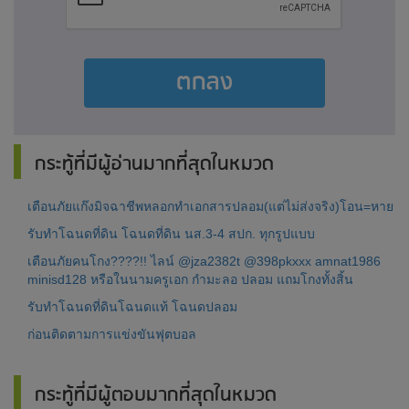
ตกลง
กระทู้ที่มีผู้อ่านมากที่สุดในหมวด
เตือนภัยแก๊งมิจฉาชีพหลอกทำเอกสารปลอม(แต่ไม่ส่งจริง)โอน=หาย
รับทำโฉนดที่ดิน โฉนดที่ดิน นส.3-4 สปก. ทุกรูปแบบ
เตือนภัยคนโกง????!! ไลน์ @jza2382t @398pkxxx amnat1986
minisd128 หรือในนามครูเอก กำมะลอ ปลอม แถมโกงทั้งสิ้น
รับทำโฉนดที่ดินโฉนดแท้ โฉนดปลอม
ก่อนติดตามการแข่งขันฟุตบอล
กระทู้ที่มีผู้ตอบมากที่สุดในหมวด