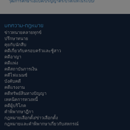
วุฒิการศึกษาเอแบค/ปริญญาตรี/ปวส/แท้ในระบบ/
บทความ-กฎหมาย
ข่าวทนายคลายทุกข์
ปรึกษาทนาย
คุยกับนักสืบ
คดีเกี่ยวกับครอบครัวและชู้สาว
คดีอาญา
คดีแพ่ง
คดีสถาบันการเงิน
คดีไฟแนนซ์
บังคับคดี
คดีแรงงาน
คดีทรัพย์สินทางปัญญา
เทคนิคการทวงหนี้
คดีผู้บริโภค
คำพิพากษาฎีกา
กฎหมายเลือกตั้ง/ข่าวเลือกตั้ง
กฎหมายและคำพิพากษาเกี่ยวกับสหกรณ์