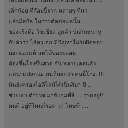
เตือยแล้วนะ ไม่ฟังก็แล้วแต่ ผลงานรีวิว
เด็กน้อย ที่ก๊อบปี้จาก หลายๆ ที่มา
แล้วมีสกิล ในการตัดต่อแค่นั้น ...
ของจริงคือ โซเชียล ลูกค้า บ่นกันหนาหู
กับคำว่า ไอ้ครูเอก มีปัญหาไม่รับผิดชอบ
บอกของแท้ แต่ได้ของปลอม
ต้องขึ้นโรงขึ้นศาล กัน หลายเคสแล้ว
แต่น่าแปลกนะ คนที่บอกว่า คนนี้โกง..!!!
มันยังครองไอดีไลน์ได้เป็นสิบๆ ปี ...
ช่วยเอา ตำรวจ มาจับกุมทีสิ ... กูรออยู่!!!
คนดี อยู่ที่ไหนก็รอด ว่ะ โทษที ....