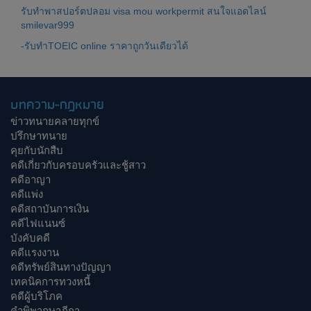
รับทำพาสปอร์ตปลอม visa mou workpermit สนใจแอดไลน์
smilevar999
-รับทำTOEIC online ราคาถูกวันเดียวได้
บทความ-กฎหมาย
ข่าวทนายคลายทุกข์
ปรึกษาทนาย
คุยกับนักสืบ
คดีเกี่ยวกับครอบครัวและชู้สาว
คดีอาญา
คดีแพ่ง
คดีสถาบันการเงิน
คดีไฟแนนซ์
บังคับคดี
คดีแรงงาน
คดีทรัพย์สินทางปัญญา
เทคนิคการทวงหนี้
คดีผู้บริโภค
คำพิพากษาฎีกา