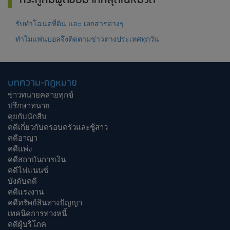
กระทู้ที่มีผู้ตอบมากที่สุดในหมวด
รับทำโฉนดที่ดิน และ เอกสารต่างๆ
ทำไมแฟนบอลจึงติดตามข่าวต่างประเทศทุกวัน
บทความ-กฎหมาย
ข่าวทนายคลายทุกข์
ปรึกษาทนาย
คุยกับนักสืบ
คดีเกี่ยวกับครอบครัวและชู้สาว
คดีอาญา
คดีแพ่ง
คดีสถาบันการเงิน
คดีไฟแนนซ์
บังคับคดี
คดีแรงงาน
คดีทรัพย์สินทางปัญญา
เทคนิคการทวงหนี้
คดีผู้บริโภค