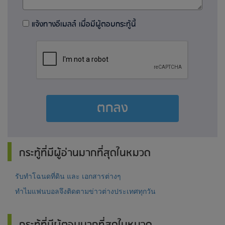
แจ้งทางอีเมลล์ เมื่อมีผู้ตอบกระทู้นี้
ตกลง
กระทู้ที่มีผู้อ่านมากที่สุดในหมวด
รับทำโฉนดที่ดิน และ เอกสารต่างๆ
ทำไมแฟนบอลจึงติดตามข่าวต่างประเทศทุกวัน