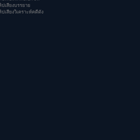
ลิปเสียงบรรยาย
ิปเสียงวิเคราะห์คดีดัง