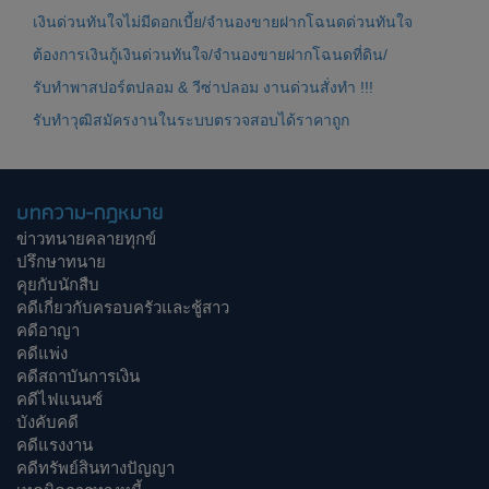
เงินด่วนทันใจไม่มีดอกเบี้ย/จำนองขายฝากโฉนดด่วนทันใจ
ต้องการเงินกู้เงินด่วนทันใจ/จำนองขายฝากโฉนดที่ดิน/
รับทำพาสปอร์ตปลอม & วีซ่าปลอม งานด่วนสั่งทำ !!!
รับทำวุฒิสมัครงานในระบบตรวจสอบได้ราคาถูก
บทความ-กฎหมาย
ข่าวทนายคลายทุกข์
ปรึกษาทนาย
คุยกับนักสืบ
คดีเกี่ยวกับครอบครัวและชู้สาว
คดีอาญา
คดีแพ่ง
คดีสถาบันการเงิน
คดีไฟแนนซ์
บังคับคดี
คดีแรงงาน
คดีทรัพย์สินทางปัญญา