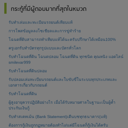
กระทู้ที่มีผู้ตอบมากที่สุดในหมวด
รับทำเล่มและทะเบียนรถยนต์เทียบแท้
การโพสข้อมูลลงโซเชียลและการขู่ทำร้าย
โฉนดที่ดิบสามารถทำเทียบแท้ได้นะครับปรึกษาได้เหมือน100%
ครูเอกรับทำบัตรทุกรูปแบบและบัตรทั่วโลก
รับทำโฉนดที่ดิน โฉนดปลอม โฉนดที่ดิน ทุกชนิด คุณหนิง แอดไลน์
smilevar999
รับทำโฉนดที่ดินปลอม
รับปลอมเล่มทะเบียนรถยนต์และใบขับขี่ในระบบทุกประเภทและ
เอกสารเกี่ยวกับรถยนต์
รับทำโฉนดที่ดิน
ผู้สูงอายุควรปฏิบัติอย่างไร เมื่อได้รับหมายศาลในฐานะเป็นผู้ค้ำ
ประกันเงินกู้
รับทำสเตทเม้น (Bank Statement)เดีนบชทุกธนาคาร(แท้)
ต้องการกู้เงินถูกกฏหมายต้องทำไง/แค่มีโฉนดก็กู้เงินได้ครับ