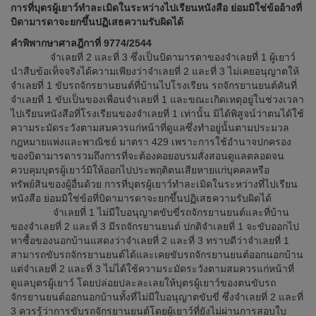
การที่บุตรผู้เยาว์ทำละเมิดในระหว่างไปเรียนหนังสือ ย่อมมิใช่ข้ออ้างที่
บิดามารดาจะยกขึ้นปฏิเสธความรับผิดได้
คำพิพากษาศาลฎีกาที่ 9774/2544
จำเลยที่ 2 และที่ 3 ซึ่งเป็นบิดามารดาของจำเลยที่ 1 ผู้เยาว์
นำสืบข้อเท็จจริงได้ความเพียงว่าจำเลยที่ 2 และที่ 3 ไม่เคยอนุญาตให้
จำเลยที่ 1 ขับรถจักรยานยนต์ที่บ้านไปโรงเรียน รถจักรยานยนต์คันที่
จำเลยที่ 1 ขับเป็นของเพื่อนจำเลยที่ 1 และขณะเกิดเหตุอยู่ในช่วงเวลา
ไปเรียนหนังสือที่โรงเรียนของจำเลยที่ 1 เท่านั้น มิได้พิสูจน์ว่าตนได้ใช้
ความระมัดระวังตามสมควรแก่หน้าที่ดูแลซึ่งทำอยู่นั้นตามประมวล
กฎหมายแพ่งและพาณิชย์ มาตรา 429 เพราะการใช้อำนาจปกครอง
ของบิดามารดารวมถึงการที่จะต้องคอยอบรมสั่งสอนดูแลตลอดจน
ควบคุมบุตรผู้เยาว์มิให้ออกไปประพฤติตนเสียหายแก่บุคคลหรือ
ทรัพย์สินของผู้อื่นด้วย การที่บุตรผู้เยาว์ทำละเมิดในระหว่างที่ไปเรียน
หนังสือ ย่อมมิใช่ข้อที่บิดามารดาจะยกขึ้นปฏิเสธความรับผิดได้
จำเลยที่ 1 ไม่มีใบอนุญาตขับขี่รถจักรยานยนต์และที่บ้าน
ของจำเลยที่ 2 และที่ 3 มีรถจักรยานยนต์ ปกติจำเลยที่ 1 จะขับออกไป
หาซื้อของนอกบ้านแสดงว่าจำเลยที่ 2 และที่ 3 ทราบดีว่าจำเลยที่ 1
สามารถขับรถจักรยานยนต์ได้และเคยขับรถจักรยานยนต์ออกนอกบ้าน
แต่จำเลยที่ 2 และที่ 3 ไม่ได้ใช้ความระมัดระวังตามสมควรแก่หน้าที่
ดูแลบุตรผู้เยาว์ โดยปล่อยปละละเลยให้บุตรผู้เยาว์ของตนขับรถ
จักรยานยนต์ออกนอกบ้านทั้งที่ไม่มีใบอนุญาตขับขี่ ซึ่งจำเลยที่ 2 และที่
3 ควรรู้ว่าการขับรถจักรยานยนต์โดยผู้เยาว์ที่ยังไม่ผ่านการสอบใบ