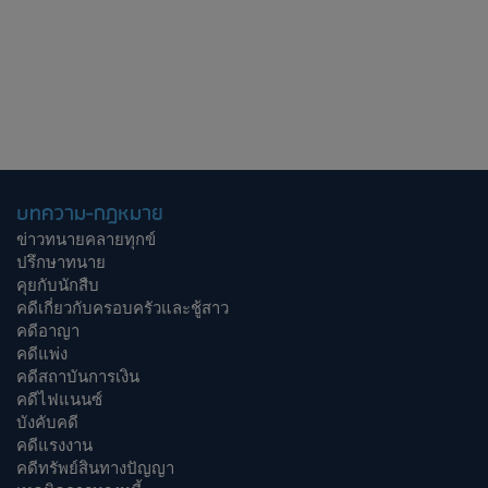
บทความ-กฎหมาย
ข่าวทนายคลายทุกข์
ปรึกษาทนาย
คุยกับนักสืบ
คดีเกี่ยวกับครอบครัวและชู้สาว
คดีอาญา
คดีแพ่ง
คดีสถาบันการเงิน
คดีไฟแนนซ์
บังคับคดี
คดีแรงงาน
คดีทรัพย์สินทางปัญญา